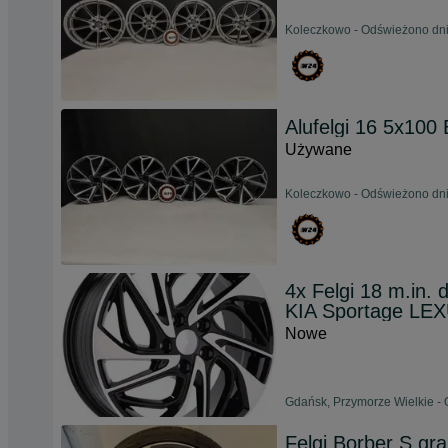
Koleczkowo - Odświeżono dni
Alufelgi 16 5x100
Używane
Koleczkowo - Odświeżono dni
4x Felgi 18 m.in
KIA Sportage LE
Nowe
Gdańsk, Przymorze Wielkie - 
Felgi Borber S gra