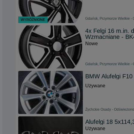
Gdańsk, Przymorze Wielkie - 
WYRÓŻNIONE
4x Felgi 16 m.in. 
Wzmacniane - BK
Nowe
Gdańsk, Przymorze Wielkie - 
BMW Alufelgi F10 
Używane
Żychckie Osady - Odświeżono
Alufelgi 18 5x114
Używane