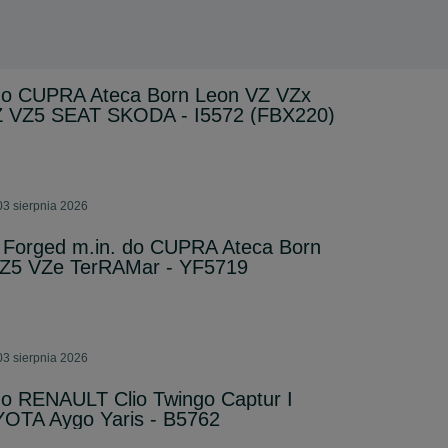
. do CUPRA Ateca Born Leon VZ VZx
Z VZ5 SEAT SKODA - I5572 (FBX220)
03 sierpnia 2026
d Forged m.in. do CUPRA Ateca Born
VZ5 VZe TerRAMar - YF5719
03 sierpnia 2026
 do RENAULT Clio Twingo Captur I
OTA Aygo Yaris - B5762