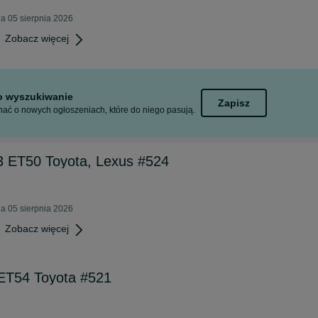
a 05 sierpnia 2026
Zobacz więcej
to wyszukiwanie
Zapisz
ać o nowych ogłoszeniach, które do niego pasują.
,3 ET50 Toyota, Lexus #524
a 05 sierpnia 2026
Zobacz więcej
 ET54 Toyota #521