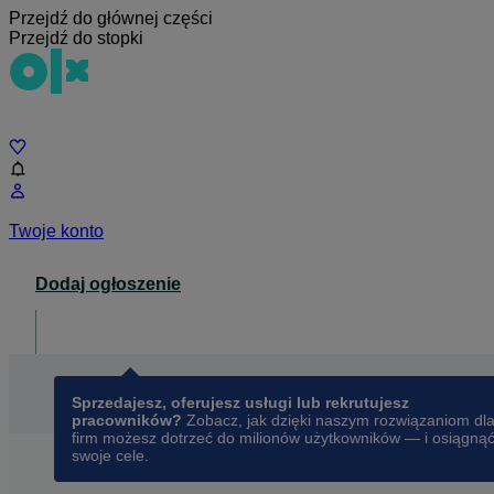
Przejdź do głównej części
Przejdź do stopki
Czat
Twoje konto
Dodaj ogłoszenie
Dla biznesu
opens in a new tab
Sprzedajesz, oferujesz usługi lub rekrutujesz
pracowników?
Zobacz, jak dzięki naszym rozwiązaniom dl
firm możesz dotrzeć do milionów użytkowników — i osiągną
swoje cele.