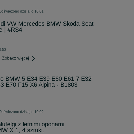
Odświeżono dzisiaj o 10:01
Audi VW Mercedes BMW Skoda Seat
 | #RS4
6:53
Zobacz więcej
. do BMW 5 E34 E39 E60 E61 7 E32
3 E70 F15 X6 Alpina - B1803
Odświeżono dzisiaj o 10:02
ufelgi z letnimi oponami
W X 1, 4 sztuki.