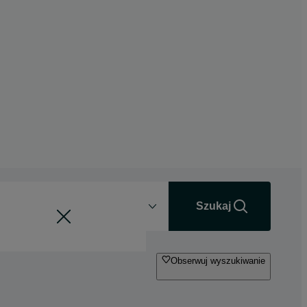
Odległość
+0 km
Szukaj
Obserwuj wyszukiwanie