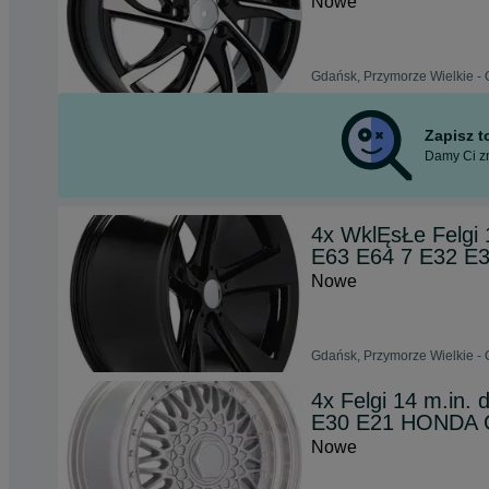
Nowe
Gdańsk, Przymorze Wielkie - 
Zapisz 
Damy Ci zn
4x WklĘsŁe Felgi
E63 E64 7 E32 E3
Nowe
Gdańsk, Przymorze Wielkie - 
4x Felgi 14 m.in
E30 E21 HONDA Ci
Nowe