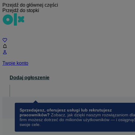
Przejdź do głównej części
Przejdź do stopki
Czat
Twoje konto
Dodaj ogłoszenie
Dla biznesu
opens in a new tab
Sprzedajesz, oferujesz usługi lub rekrutujesz
pracowników?
Zobacz, jak dzięki naszym rozwiązaniom dl
firm możesz dotrzeć do milionów użytkowników — i osiągną
swoje cele.