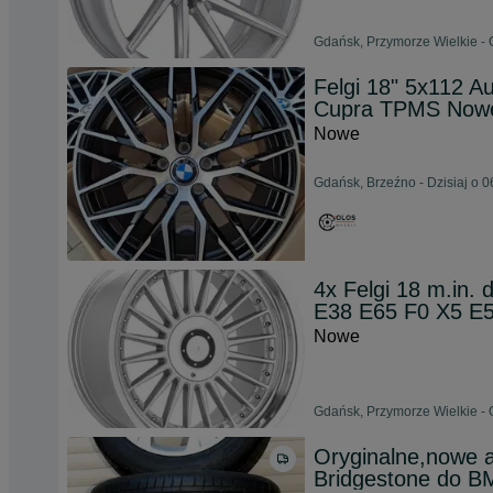
Gdańsk, Przymorze Wielkie - 
Felgi 18" 5x112 
Cupra TPMS Nowe
Nowe
Gdańsk, Brzeźno - Dzisiaj o 0
4x Felgi 18 m.in
E38 E65 F0 X5 E5
Nowe
Gdańsk, Przymorze Wielkie - 
Oryginalne,nowe al
Bridgestone do BM