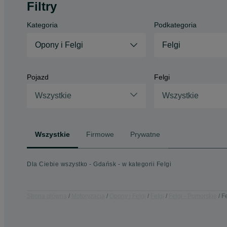
Filtry
Kategoria
Podkategoria
Opony i Felgi
Felgi
Pojazd
Felgi
Wszystkie
Wszystkie
Wszystkie
Firmowe
Prywatne
Dla Ciebie wszystko - Gdańsk - w kategorii Felgi
Strona główna
Motoryzacja
Opony i Felgi
Felgi
Felgi - Pomorskie
F