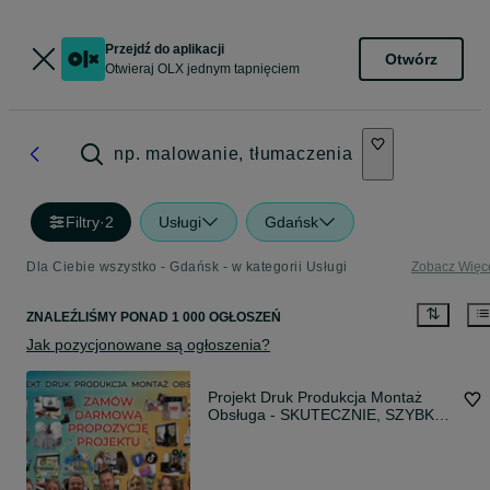
Przejdź do aplikacji
Otwórz
Otwieraj OLX jednym tapnięciem
np. malowanie, tłumaczenia
Filtry
·
2
Usługi
Gdańsk
Dla Ciebie wszystko - Gdańsk - w kategorii Usługi
Zobacz Więc
ZNALEŹLIŚMY
PONAD
1 000 OGŁOSZEŃ
Jak pozycjonowane są ogłoszenia?
Projekt Druk Produkcja Montaż
Obsługa - SKUTECZNIE, SZYBKO,
TANIO!