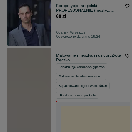
Korepetycje- angielski
PROFESJONALNIE (możliwa
faktura)
60 zł
Gdańsk, Wrzeszcz
Odświeżono dzisiaj o 19:24
Malowanie mieszkań i usługi „Złota
Rączka
Konstrukcje kartonowo-gipsowe
Malowanie i tapetowanie wnętrz
Szpachlowanie i gipsowanie ścian
Układanie paneli i parkietu