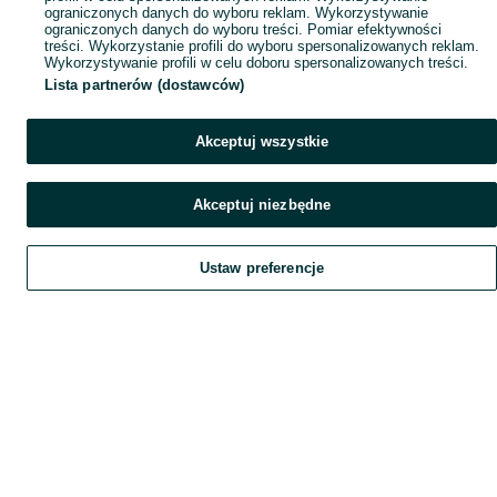
ograniczonych danych do wyboru reklam. Wykorzystywanie
ograniczonych danych do wyboru treści. Pomiar efektywności
treści. Wykorzystanie profili do wyboru spersonalizowanych reklam.
Wykorzystywanie profili w celu doboru spersonalizowanych treści.
Lista partnerów (dostawców)
Akceptuj wszystkie
Akceptuj niezbędne
Ustaw preferencje
Szukaj
Home
Home
Home
Obserwujesz
Favorite
Favorite
Favorite
Dodaj
List it
List it
List it
Chat
Chat
Chat
Czat
My OLX
My OLX
My OLX
Konto