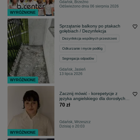
Gdańsk, Brzeźno
Odświeżono dnia 06 sierpnia 2026
WYRÓŻNIONE
Sprzątanie balkony po ptakach
gołębiach / Dezynfekcja
Dezynfekcja wspólnych przestrzeni
Odkurzanie i mycie podłóg
Segregacja odpadów
Gdańsk, Jasień
13 lipca 2026
WYRÓŻNIONE
Zacznij mówić - korepetycje z
języka angielskiego dla dorosłych,
rozmówki, gramatyka
70 zł
Gdańsk, Wrzeszcz
Dzisiaj o 20:03
WYRÓŻNIONE