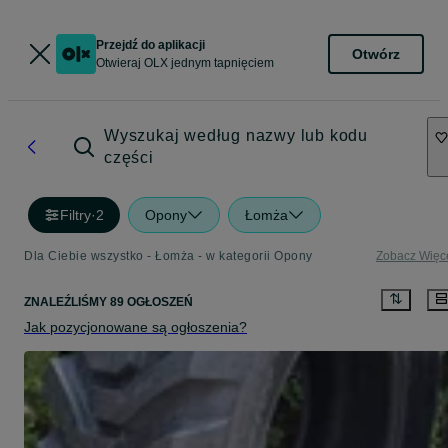
Przejdź do aplikacji
Otwórz
Otwieraj OLX jednym tapnięciem
Wyszukaj według nazwy lub kodu
części
Filtry
·
2
Opony
Łomża
Dla Ciebie wszystko - Łomża - w kategorii Opony
Zobacz Więc
ZNALEŹLIŚMY 89 OGŁOSZEŃ
Jak pozycjonowane są ogłoszenia?