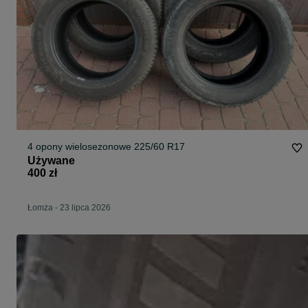
4 opony wielosezonowe 225/60 R17
Używane
400 zł
Łomża
-
23 lipca 2026