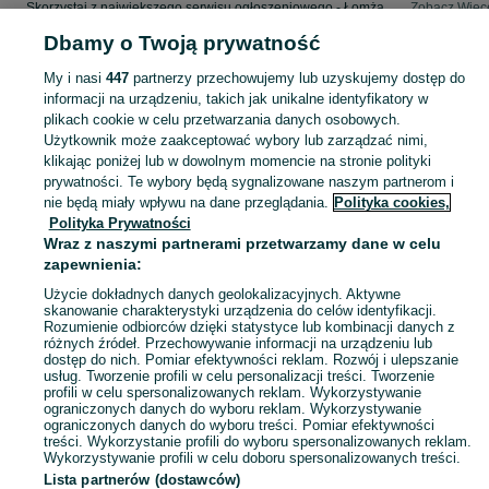
Skorzystaj z największego serwisu ogłoszeniowego - Łomża i okolice! - kupuj lub sprzedawaj jeszcze wygodniej w kategorii Opony!
Zobacz Więc
Dbamy o Twoją prywatność
Mapa kategorii
My i nasi
447
partnerzy przechowujemy lub uzyskujemy dostęp do
Mapa miejscowości
informacji na urządzeniu, takich jak unikalne identyfikatory w
Mapa ministron
plikach cookie w celu przetwarzania danych osobowych.
Użytkownik może zaakceptować wybory lub zarządzać nimi,
Popularne wyszukiwania
klikając poniżej lub w dowolnym momencie na stronie polityki
prywatności. Te wybory będą sygnalizowane naszym partnerom i
nie będą miały wpływu na dane przeglądania.
Polityka cookies,
Polityka Prywatności
Wraz z naszymi partnerami przetwarzamy dane w celu
zapewnienia:
Użycie dokładnych danych geolokalizacyjnych. Aktywne
skanowanie charakterystyki urządzenia do celów identyfikacji.
Rozumienie odbiorców dzięki statystyce lub kombinacji danych z
różnych źródeł. Przechowywanie informacji na urządzeniu lub
dostęp do nich. Pomiar efektywności reklam. Rozwój i ulepszanie
usług. Tworzenie profili w celu personalizacji treści. Tworzenie
profili w celu spersonalizowanych reklam. Wykorzystywanie
ograniczonych danych do wyboru reklam. Wykorzystywanie
ograniczonych danych do wyboru treści. Pomiar efektywności
treści. Wykorzystanie profili do wyboru spersonalizowanych reklam.
Wykorzystywanie profili w celu doboru spersonalizowanych treści.
Lista partnerów (dostawców)