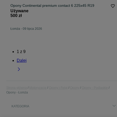
Opony Continental premium contact 6 225x45 R19
Używane
500 zł
Łomża
-
09 lipca 2026
1
z
9
Dalej
Strona główna
Motoryzacja
Opony i Felgi
Opony
Opony - Podlaskie
Opony - Łomża
KATEGORIA