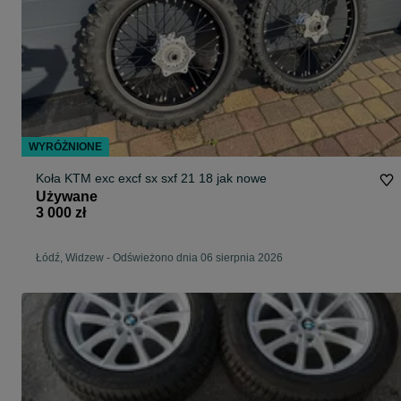
WYRÓŻNIONE
Koła KTM exc excf sx sxf 21 18 jak nowe
Używane
3 000 zł
Łódź, Widzew
-
Odświeżono dnia 06 sierpnia 2026