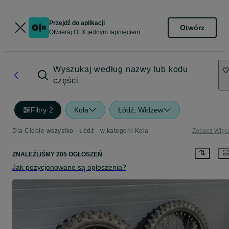
Przejdź do aplikacji
Otwórz
Otwieraj OLX jednym tapnięciem
Wyszukaj według nazwy lub kodu
części
Filtry
·
2
Koła
Łódź, Widzew
Dla Ciebie wszystko - Łódź - w kategorii Koła
Zobacz Więc
ZNALEŹLIŚMY 205 OGŁOSZEŃ
Jak pozycjonowane są ogłoszenia?