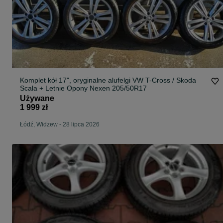
Komplet kół 17", oryginalne alufelgi VW T-Cross / Skoda
Scala + Letnie Opony Nexen 205/50R17
Używane
1 999 zł
Łódź, Widzew
-
28 lipca 2026