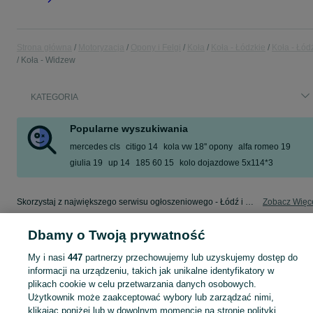
Strona główna
Motoryzacja
Opony i Felgi
Koła
Koła - Łódzkie
Koła - Łód
Koła - Widzew
KATEGORIA
Popularne wyszukiwania
mercedes cls
citigo 14
kola vw 18'' opony
alfa romeo 19
giulia 19
up 14
185 60 15
kolo dojazdowe 5x114*3
Skorzystaj z największego serwisu ogłoszeniowego - Łódź i okolice! - kupuj lub sprzedawaj jeszcze wygodniej w kategorii Koła!
Zobacz Więc
Dbamy o Twoją prywatność
Mapa kategorii
Mapa miejscowości
My i nasi
447
partnerzy przechowujemy lub uzyskujemy dostęp do
informacji na urządzeniu, takich jak unikalne identyfikatory w
Mapa ministron
plikach cookie w celu przetwarzania danych osobowych.
Popularne wyszukiwania
Użytkownik może zaakceptować wybory lub zarządzać nimi,
klikając poniżej lub w dowolnym momencie na stronie polityki