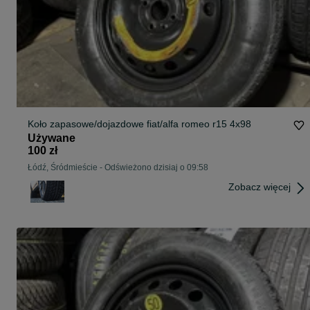
Koło zapasowe/dojazdowe fiat/alfa romeo r15 4x98
Używane
100 zł
Łódź, Śródmieście
-
Odświeżono dzisiaj o 09:58
Zobacz więcej