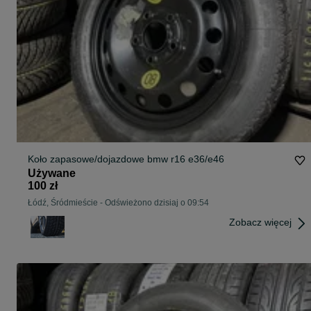
Koło zapasowe/dojazdowe bmw r16 e36/e46
Używane
100 zł
Łódź, Śródmieście
-
Odświeżono dzisiaj o 09:54
Zobacz więcej