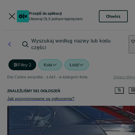
Przejdź do aplikacji
Otwórz
Otwieraj OLX jednym tapnięciem
Wyszukaj według nazwy lub kodu
części
Filtry
·
2
Koła
Łódź
Dla Ciebie wszystko - Łódź - w kategorii Koła
Zobacz Więc
ZNALEŹLIŚMY 581 OGŁOSZEŃ
Jak pozycjonowane są ogłoszenia?