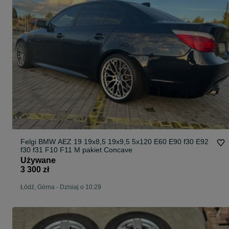
Felgi BMW AEZ 19 19x8,5 19x9,5 5x120 E60 E90 f30 E92
f30 f31 F10 F11 M pakiet Concave
Używane
3 300 zł
Łódź, Górna
-
Dzisiaj o 10:29