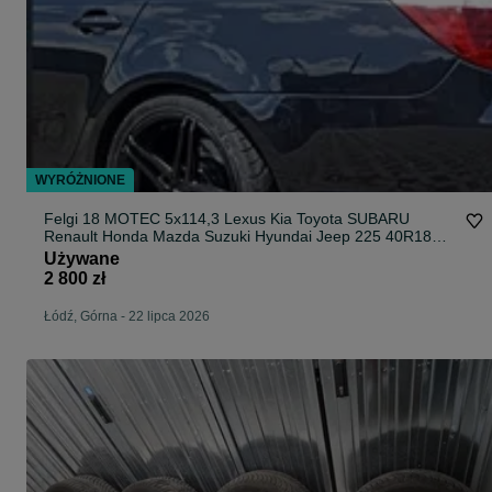
WYRÓŻNIONE
Felgi 18 MOTEC 5x114,3 Lexus Kia Toyota SUBARU
Renault Honda Mazda Suzuki Hyundai Jeep 225 40R18
lato
Używane
2 800 zł
Łódź, Górna
-
22 lipca 2026