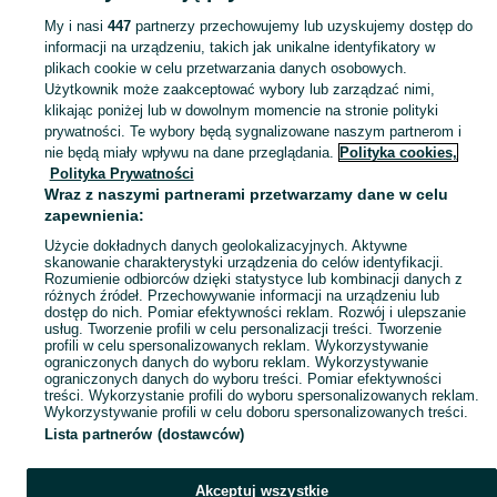
Popularne wyszukiwania
My i nasi
447
partnerzy przechowujemy lub uzyskujemy dostęp do
informacji na urządzeniu, takich jak unikalne identyfikatory w
plikach cookie w celu przetwarzania danych osobowych.
Użytkownik może zaakceptować wybory lub zarządzać nimi,
klikając poniżej lub w dowolnym momencie na stronie polityki
prywatności. Te wybory będą sygnalizowane naszym partnerom i
nie będą miały wpływu na dane przeglądania.
Polityka cookies,
Polityka Prywatności
Wraz z naszymi partnerami przetwarzamy dane w celu
zapewnienia:
Użycie dokładnych danych geolokalizacyjnych. Aktywne
skanowanie charakterystyki urządzenia do celów identyfikacji.
Rozumienie odbiorców dzięki statystyce lub kombinacji danych z
różnych źródeł. Przechowywanie informacji na urządzeniu lub
dostęp do nich. Pomiar efektywności reklam. Rozwój i ulepszanie
usług. Tworzenie profili w celu personalizacji treści. Tworzenie
profili w celu spersonalizowanych reklam. Wykorzystywanie
ograniczonych danych do wyboru reklam. Wykorzystywanie
ograniczonych danych do wyboru treści. Pomiar efektywności
treści. Wykorzystanie profili do wyboru spersonalizowanych reklam.
Wykorzystywanie profili w celu doboru spersonalizowanych treści.
Lista partnerów (dostawców)
Akceptuj wszystkie