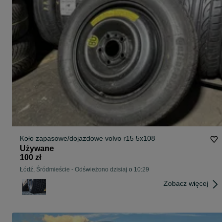
Koło zapasowe/dojazdowe volvo r15 5x108
Używane
100 zł
Łódź, Śródmieście
-
Odświeżono dzisiaj o 10:29
Zobacz więcej