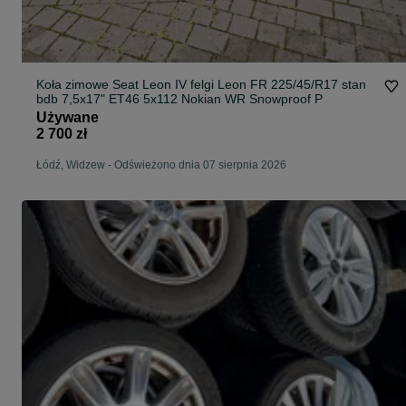
Koła zimowe Seat Leon IV felgi Leon FR 225/45/R17 stan
bdb 7,5x17" ET46 5x112 Nokian WR Snowproof P
Używane
2 700 zł
Łódź, Widzew
-
Odświeżono dnia 07 sierpnia 2026