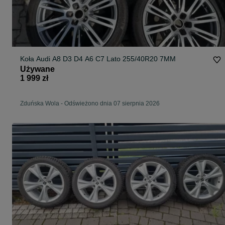
Koła Audi A8 D3 D4 A6 C7 Lato 255/40R20 7MM
Używane
1 999 zł
Zduńska Wola
-
Odświeżono dnia 07 sierpnia 2026