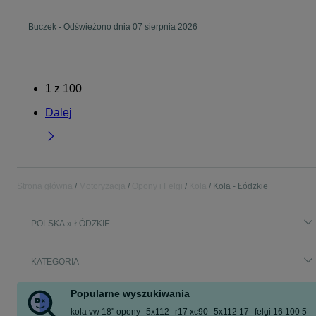
Buczek
-
Odświeżono dnia 07 sierpnia 2026
1
z
100
Dalej
Strona główna
Motoryzacja
Opony i Felgi
Koła
Koła - Łódzkie
POLSKA » ŁÓDZKIE
KATEGORIA
Popularne wyszukiwania
kola vw 18'' opony
5x112
r17 xc90
5x112 17
felgi 16 100 5