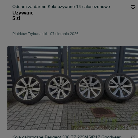
Oddam za darmo Kola uzywane 14 calosezonowe
Używane
5 zł
Piotrków Trybunalski
-
07 sierpnia 2026
Koła całoroczne Peugeot 308 T7 225/45/R17 Goodyear