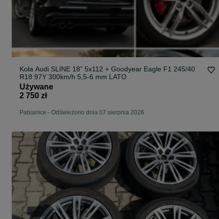
Koła Audi SLINE 18” 5x112 + Goodyear Eagle F1 245/40
R18 97Y 300km/h 5,5-6 mm LATO
Używane
2 750 zł
Pabianice
-
Odświeżono dnia 07 sierpnia 2026