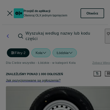
Przejdź do aplikacji
Otwórz
Otwieraj OLX jednym tapnięciem
Wyszukaj według nazwy lub kodu
części
Filtry
·
2
Koła
Łódzkie
Dla Ciebie wszystko - Łódzkie - w kategorii Koła
Zobacz Więc
ZNALEŹLIŚMY
PONAD
1 000 OGŁOSZEŃ
Jak pozycjonowane są ogłoszenia?