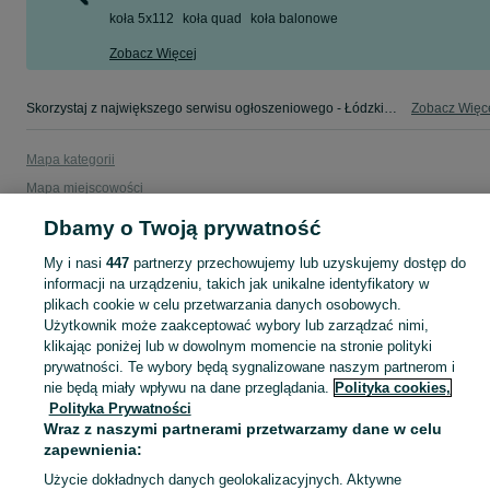
koła 5x112
koła quad
koła balonowe
Zobacz Więcej
Skorzystaj z największego serwisu ogłoszeniowego - Łódzkie i okolice! - kupuj lub sprzedawaj jeszcze wygodniej w kategorii Koła!
Zobacz Więc
Mapa kategorii
Mapa miejscowości
Mapa ministron
Dbamy o Twoją prywatność
Popularne wyszukiwania
My i nasi
447
partnerzy przechowujemy lub uzyskujemy dostęp do
informacji na urządzeniu, takich jak unikalne identyfikatory w
plikach cookie w celu przetwarzania danych osobowych.
Użytkownik może zaakceptować wybory lub zarządzać nimi,
klikając poniżej lub w dowolnym momencie na stronie polityki
prywatności. Te wybory będą sygnalizowane naszym partnerom i
nie będą miały wpływu na dane przeglądania.
Polityka cookies,
Polityka Prywatności
Wraz z naszymi partnerami przetwarzamy dane w celu
zapewnienia:
Użycie dokładnych danych geolokalizacyjnych. Aktywne