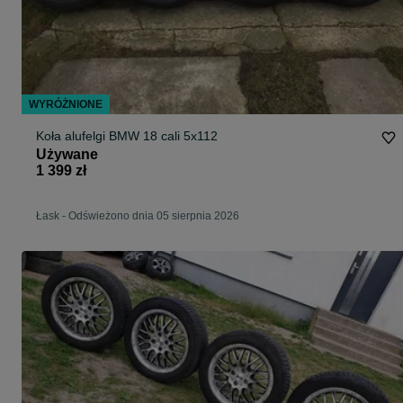
WYRÓŻNIONE
Koła alufelgi BMW 18 cali 5x112
Używane
1 399 zł
Łask
-
Odświeżono dnia 05 sierpnia 2026