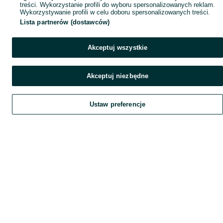
treści. Wykorzystanie profili do wyboru spersonalizowanych reklam.
Wykorzystywanie profili w celu doboru spersonalizowanych treści.
Lista partnerów (dostawców)
Akceptuj wszystkie
Akceptuj niezbędne
Ustaw preferencje
Szukaj
Home
Home
Home
Obserwujesz
Favorite
Favorite
Favorite
Dodaj
List it
List it
List it
Chat
Chat
Chat
Czat
My OLX
My OLX
My OLX
Konto