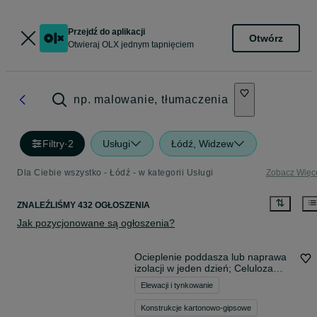
Przejdź do aplikacji
Otwórz
Otwieraj OLX jednym tapnięciem
np. malowanie, tłumaczenia
Filtry
·
2
Usługi
Łódź, Widzew
Dla Ciebie wszystko - Łódź - w kategorii Usługi
Zobacz Więc
ZNALEŹLIŚMY 432 OGŁOSZENIA
Jak pozycjonowane są ogłoszenia?
Ocieplenie poddasza lub naprawa
izolacji w jeden dzień; Celuloza
Thermofloc F λ 0,037 bez boru
Elewacji i tynkowanie
Konstrukcje kartonowo-gipsowe