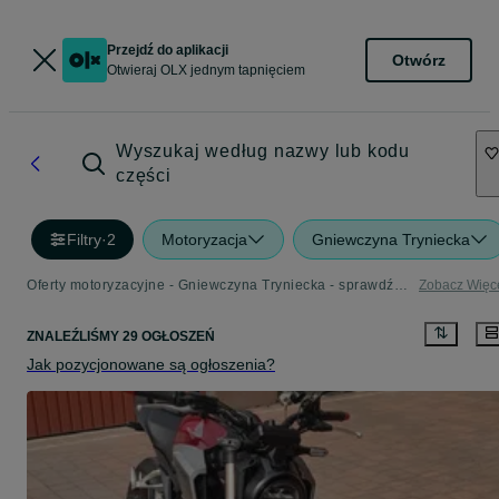
Przejdź do aplikacji
Otwórz
Otwieraj OLX jednym tapnięciem
Wyszukaj według nazwy lub kodu
części
Filtry
·
2
Motoryzacja
Gniewczyna Tryniecka
Oferty motoryzacyjne - Gniewczyna Tryniecka - sprawdź kategorię Motoryzacja
Zobacz Więc
ZNALEŹLIŚMY 29 OGŁOSZEŃ
Jak pozycjonowane są ogłoszenia?