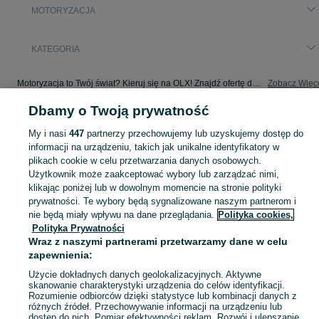
MOTORYZACJA
KATEGORIA
Motoryzacja to Twój świat? Kieruj się na OLX! Znajdź ofertę dla siebie w kategorii Motoryzacja na OLX - Gniewczyna Tryniecka i okolice!
Zobacz Więc
Dbamy o Twoją prywatność
Mapa kategorii
My i nasi
447
partnerzy przechowujemy lub uzyskujemy dostęp do
Mapa miejscowości
informacji na urządzeniu, takich jak unikalne identyfikatory w
Mapa ministron
plikach cookie w celu przetwarzania danych osobowych.
Popularne wyszukiwania
Użytkownik może zaakceptować wybory lub zarządzać nimi,
klikając poniżej lub w dowolnym momencie na stronie polityki
prywatności. Te wybory będą sygnalizowane naszym partnerom i
nie będą miały wpływu na dane przeglądania.
Polityka cookies,
Polityka Prywatności
Wraz z naszymi partnerami przetwarzamy dane w celu
zapewnienia:
Użycie dokładnych danych geolokalizacyjnych. Aktywne
skanowanie charakterystyki urządzenia do celów identyfikacji.
Rozumienie odbiorców dzięki statystyce lub kombinacji danych z
różnych źródeł. Przechowywanie informacji na urządzeniu lub
dostęp do nich. Pomiar efektywności reklam. Rozwój i ulepszanie