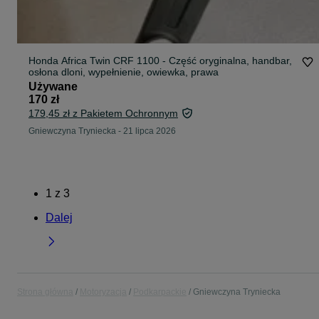
Honda Africa Twin CRF 1100 - Część oryginalna, handbar,
osłona dloni, wypełnienie, owiewka, prawa
Używane
170 zł
179,45 zł z Pakietem Ochronnym
Gniewczyna Tryniecka
-
21 lipca 2026
1
z
3
Dalej
Strona główna
Motoryzacja
Podkarpackie
Gniewczyna Tryniecka