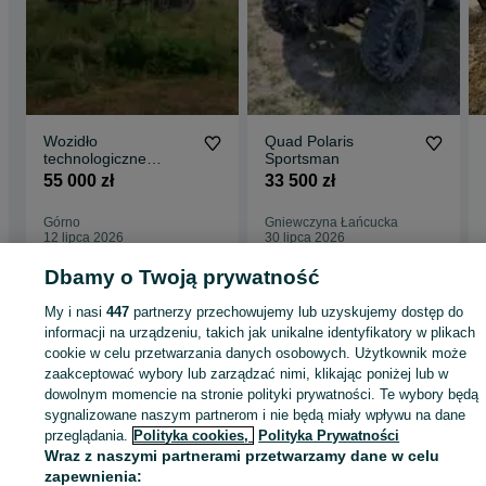
Wozidło
Quad Polaris
technologiczne
Sportsman
wywrotka budowlana
55 000 zł
33 500 zł
O&K D25 Terex 6x6
Górno
Gniewczyna Łańcucka
12 lipca 2026
30 lipca 2026
Dbamy o Twoją prywatność
My i nasi
447
partnerzy przechowujemy lub uzyskujemy dostęp do
informacji na urządzeniu, takich jak unikalne identyfikatory w plikach
Strona główna
Wypożyczalnia
Urządzenia, maszyny i narzędzia
Ciężki
cookie w celu przetwarzania danych osobowych. Użytkownik może
sprzęt budowlany
Koparki, ładowarki, wozidła
Koparki, ładowarki, wozidła -
zaakceptować wybory lub zarządzać nimi, klikając poniżej lub w
Podkarpackie
Koparki, ładowarki, wozidła - Gniewczyna Tryniecka
dowolnym momencie na stronie polityki prywatności. Te wybory będą
sygnalizowane naszym partnerom i nie będą miały wpływu na dane
KATEGORIA
przeglądania.
Polityka cookies,
Polityka Prywatności
Wraz z naszymi partnerami przetwarzamy dane w celu
zapewnienia: