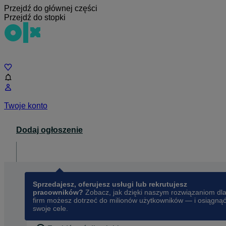
Przejdź do głównej części
Przejdź do stopki
Czat
Twoje konto
Dodaj ogłoszenie
Dla biznesu
opens in a new tab
Sprzedajesz, oferujesz usługi lub rekrutujesz
pracowników?
Zobacz, jak dzięki naszym rozwiązaniom dl
firm możesz dotrzeć do milionów użytkowników — i osiągną
swoje cele.