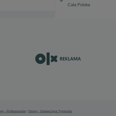
ny - Podkarpackie
Opony - Gniewczyna Tryniecka