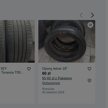
 92Y
Opony letnie 18"
4 O
e Turanza T005
60 zł
120
ie 6.03 mm
65,60 zł z Pakietem
Ochronnym
Jas
Rzeszów
14 
05 sierpnia 2026