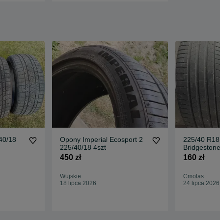
40/18
Opony Imperial Ecosport 2
225/40 R18
225/40/18 4szt
Bridgeston
Opony letn
450 zł
160 zł
bieznika
Wujskie
Cmolas
18 lipca 2026
24 lipca 2026