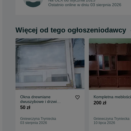
Na OLX od
stycznia 2023
Ostatnio online w dniu 03 sierpnia 2026
Więcej od tego ogłoszeniodawcy
Okna drewniane
Kompletna meblośc
dwuszybowe i drzwi
200 zł
balkonowe wraz z futryną
50 zł
Gniewczyna Tryniecka
Gniewczyna Tryniecka
03 sierpnia 2026
10 lipca 2026