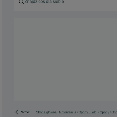
Wróć
Strona główna
Motoryzacja
Opony i Felgi
Opony
Opo