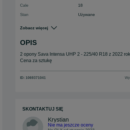
Cale
18
Stan
Używane
Typ
Letnie
Zobacz więcej
Pojazd
Osobowe
OPIS
Szerokość
225
2 opony Sava Intensa UHP 2 - 225/40 R18 z 2022 rok
Cena za sztukę
ID:
1069371041
Wyś
SKONTAKTUJ SIĘ
Krystian
Nie ma jeszcze oceny