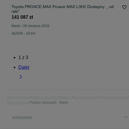
Toyota PROACE MAX Proace MAX L3H2 Dostepny ,, od
ręki"
141 087 zł
Marki
-
06 sierpnia 2026
2026 - 10 km
1
z
3
Dalej
Strona główna
Motoryzacja
Dostawcze
Furgon (blaszak)
Furgon (blaszak)
Mazowieckie
Furgon (blaszak) - Marki
KATEGORIA