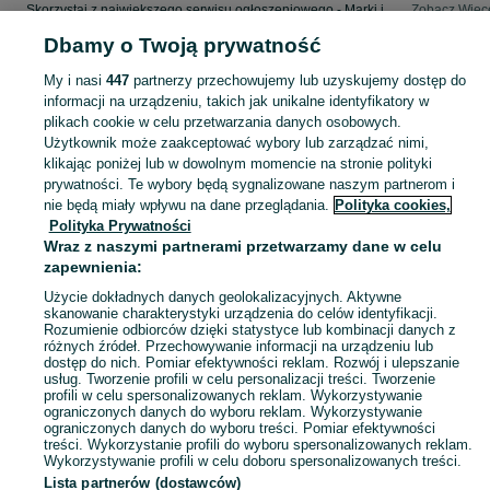
Skorzystaj z największego serwisu ogłoszeniowego - Marki i okolice! - kupuj lub sprzedawaj jeszcze wygodniej w kategorii Furgon (blaszak)!
Zobacz Więc
Dbamy o Twoją prywatność
Mapa kategorii
My i nasi
447
partnerzy przechowujemy lub uzyskujemy dostęp do
Mapa miejscowości
informacji na urządzeniu, takich jak unikalne identyfikatory w
Mapa ministron
plikach cookie w celu przetwarzania danych osobowych.
Użytkownik może zaakceptować wybory lub zarządzać nimi,
Popularne wyszukiwania
klikając poniżej lub w dowolnym momencie na stronie polityki
prywatności. Te wybory będą sygnalizowane naszym partnerom i
nie będą miały wpływu na dane przeglądania.
Polityka cookies,
Polityka Prywatności
Wraz z naszymi partnerami przetwarzamy dane w celu
zapewnienia:
Użycie dokładnych danych geolokalizacyjnych. Aktywne
skanowanie charakterystyki urządzenia do celów identyfikacji.
Rozumienie odbiorców dzięki statystyce lub kombinacji danych z
różnych źródeł. Przechowywanie informacji na urządzeniu lub
dostęp do nich. Pomiar efektywności reklam. Rozwój i ulepszanie
usług. Tworzenie profili w celu personalizacji treści. Tworzenie
profili w celu spersonalizowanych reklam. Wykorzystywanie
ograniczonych danych do wyboru reklam. Wykorzystywanie
ograniczonych danych do wyboru treści. Pomiar efektywności
treści. Wykorzystanie profili do wyboru spersonalizowanych reklam.
Wykorzystywanie profili w celu doboru spersonalizowanych treści.
Lista partnerów (dostawców)