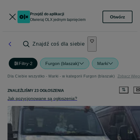
Przejdź do aplikacji
Otwórz
Otwieraj OLX jednym tapnięciem
Znajdź coś dla siebie
Filtry
·
2
Furgon (blaszak)
Marki
Dla Ciebie wszystko - Marki - w kategorii Furgon (blaszak)
Zobacz Więc
ZNALEŹLIŚMY 23 OGŁOSZENIA
Jak pozycjonowane są ogłoszenia?