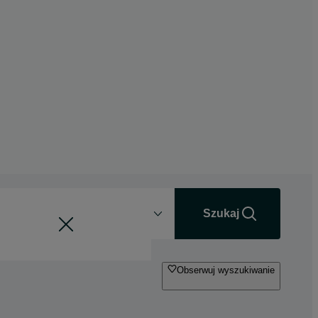
Odległość
+0 km
Szukaj
Obserwuj wyszukiwanie