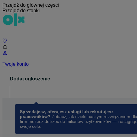
Przejdź do głównej części
Przejdź do stopki
Czat
Twoje konto
Dodaj ogłoszenie
Dla biznesu
opens in a new tab
Sprzedajesz, oferujesz usługi lub rekrutujesz
pracowników?
Zobacz, jak dzięki naszym rozwiązaniom dl
firm możesz dotrzeć do milionów użytkowników — i osiągną
swoje cele.