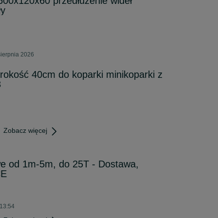
1600x120x60 przedłużenie wideł
ły
sierpnia 2026
rokość 40cm do koparki minikoparki z
3
Zobacz więcej
we od 1m-5m, do 25T - Dostawa,
CE
 13:54