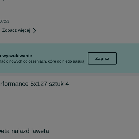
 07:53
Zobacz więcej
to wyszukiwanie
Zapisz
ać o nowych ogłoszeniach, które do niego pasują.
formance 5x127 sztuk 4
eta najazd laweta