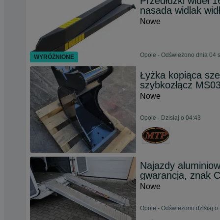
Przedłużki wideł 
nasada widlak wid
Nowe
Opole - Odświeżono dnia 04 
WYRÓŻNIONE
Łyżka kopiąca sze
szybkozłącz MS0
Nowe
Opole - Dzisiaj o 04:43
Najazdy aluminio
gwarancja, znak 
Nowe
Opole - Odświeżono dzisiaj o