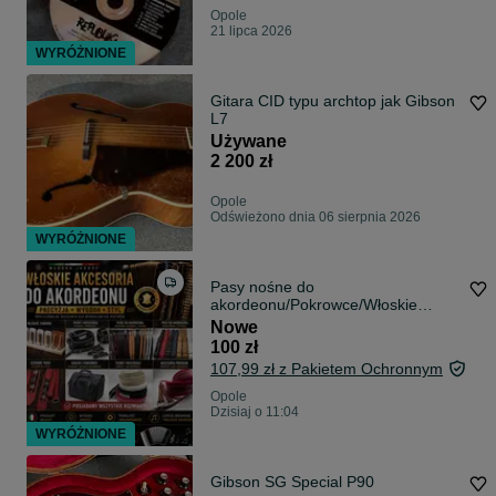
Opole
21 lipca 2026
WYRÓŻNIONE
Gitara CID typu archtop jak Gibson
L7
Używane
2 200 zł
Opole
Odświeżono dnia 06 sierpnia 2026
WYRÓŻNIONE
Pasy nośne do
akordeonu/Pokrowce/Włoskie
akcesoria do akordeonu.
Nowe
100 zł
107,99 zł z Pakietem Ochronnym
Opole
Dzisiaj o 11:04
WYRÓŻNIONE
Gibson SG Special P90