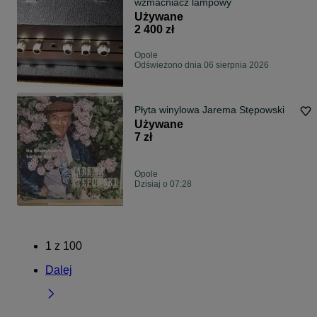
wzmacniacz lampowy
Używane
2 400 zł
Opole
Odświeżono dnia 06 sierpnia 2026
Płyta winylowa Jarema Stępowski
Używane
7 zł
Opole
Dzisiaj o 07:28
1
z
100
Dalej