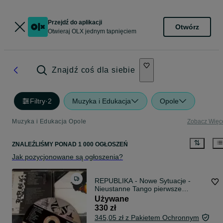
Przejdź do aplikacji
Otwórz
Otwieraj OLX jednym tapnięciem
Znajdź coś dla siebie
Filtry
·
2
Muzyka i Edukacja
Opole
Muzyka i Edukacja Opole
Zobacz Więc
ZNALEŹLIŚMY
PONAD
1 000 OGŁOSZEŃ
Jak pozycjonowane są ogłoszenia?
REPUBLIKA - Nowe Sytuacje -
Nieustanne Tango pierwsze
wydanie MMPP002 1991 rok unikat
Używane
Grzegorz Ciechowski okazja
330 zł
345,05 zł z Pakietem Ochronnym