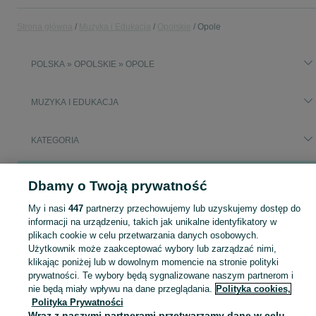
Strona główna
Muzyka i Edukacja
Opolskie
Opole
POLSKA » OPOLSKIE » OPOLE
MUZYKA I EDUKACJA
KATEGORIA
Popularne wyszukiwania
Dbamy o Twoją prywatność
descubre 2
My i nasi
447
partnerzy przechowujemy lub uzyskujemy dostęp do
informacji na urządzeniu, takich jak unikalne identyfikatory w
Zobacz Więc
Sprzedaż towarów dla relaksu, twórczości i nauki Opole ▶️ Nowe i używane instrumenty, książki, filmy i inne ✌ Kupuj i sprzedawaj na OLX.pl!
plikach cookie w celu przetwarzania danych osobowych.
Użytkownik może zaakceptować wybory lub zarządzać nimi,
klikając poniżej lub w dowolnym momencie na stronie polityki
Mapa kategorii
prywatności. Te wybory będą sygnalizowane naszym partnerom i
Mapa miejscowości
nie będą miały wpływu na dane przeglądania.
Polityka cookies,
Polityka Prywatności
Mapa ministron
Wraz z naszymi partnerami przetwarzamy dane w celu