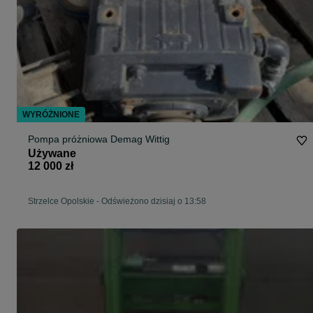
WYRÓŻNIONE
Pompa próżniowa Demag Wittig
Używane
12 000 zł
Strzelce Opolskie
-
Odświeżono dzisiaj o 13:58