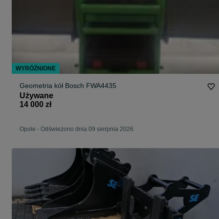
WYRÓŻNIONE
Geometria kół Bosch FWA4435
Używane
14 000 zł
Opole
-
Odświeżono dnia 09 sierpnia 2026