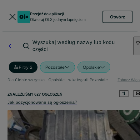
Przejdź do aplikacji
Otwórz
Otwieraj OLX jednym tapnięciem
Wyszukaj według nazwy lub kodu
części
Filtry
·
2
Pozostałe
Opolskie
Dla Ciebie wszystko - Opolskie - w kategorii Pozostałe
Zobacz Więc
ZNALEŹLIŚMY 627 OGŁOSZEŃ
Jak pozycjonowane są ogłoszenia?