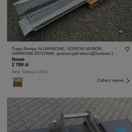
Trapy Rampy ALUMINIOWE, SZEROKI WYBÓR,
DARMOWA DOSTAWA, gwarancja[Faktura][Dostawa 1
dzień roboczy]
Nowe
2 789 zł
Nysa
-
Dzisiaj o 13:02
Zobacz więcej