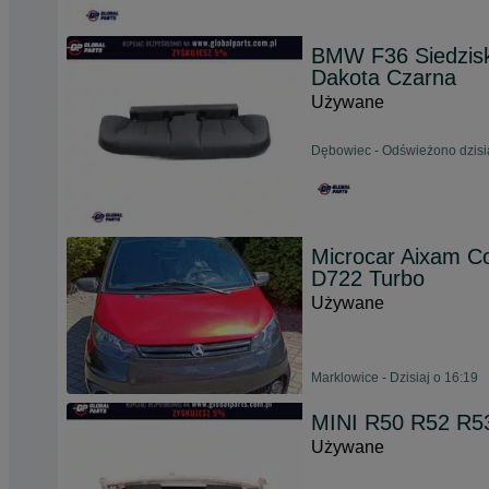
BMW F36 Siedzisk
Dakota Czarna
Używane
Dębowiec - Odświeżono dzisia
Microcar Aixam C
D722 Turbo
Używane
Marklowice - Dzisiaj o 16:19
MINI R50 R52 R53
Używane