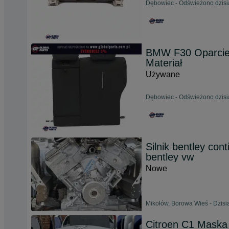
Dębowiec - Odświeżono dzisia
BMW F30 Oparcie 
Materiał
Używane
Dębowiec - Odświeżono dzisia
Silnik bentley co
bentley vw
Nowe
Mikołów, Borowa Wieś - Dzisia
Citroen C1 Maska 