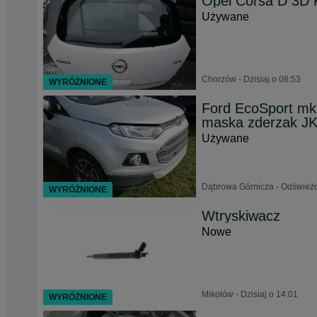
Opel Corsa D 3D 
Używane
Chorzów - Dzisiaj o 08:53
WYRÓŻNIONE
Ford EcoSport mk
maska zderzak JK
Używane
Dąbrowa Górnicza - Odświeżo
WYRÓŻNIONE
Wtryskiwacz
Nowe
Mikołów - Dzisiaj o 14:01
WYRÓŻNIONE