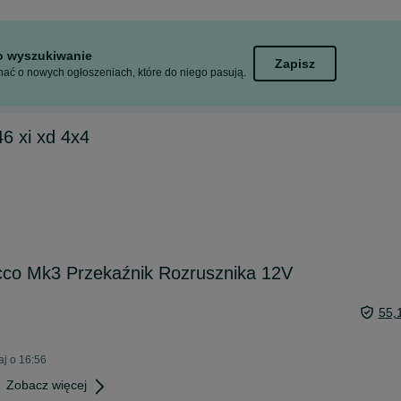
to wyszukiwanie
Zapisz
ać o nowych ogłoszeniach, które do niego pasują.
 xi xd 4x4
cco Mk3 Przekaźnik Rozrusznika 12V
55,
j o 16:56
Zobacz więcej