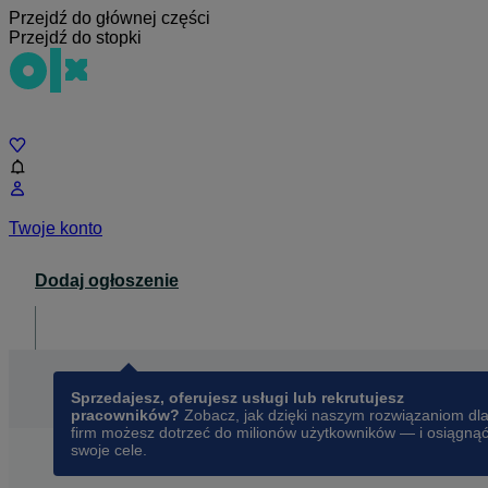
Przejdź do głównej części
Przejdź do stopki
Czat
Twoje konto
Dodaj ogłoszenie
Dla biznesu
opens in a new tab
Sprzedajesz, oferujesz usługi lub rekrutujesz
pracowników?
Zobacz, jak dzięki naszym rozwiązaniom dl
firm możesz dotrzeć do milionów użytkowników — i osiągną
swoje cele.