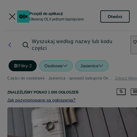
Przejdź do aplikacji
Otwórz
Otwieraj OLX jednym tapnięciem
Wyszukaj według nazwy lub kodu
części
Filtry
·
2
Osobowe
Jasienica
Części do osobówek - Jasienica - sprawdź kategorię Osobowe
Zobacz Więc
ZNALEŹLIŚMY
PONAD
1 000 OGŁOSZEŃ
Jak pozycjonowane są ogłoszenia?