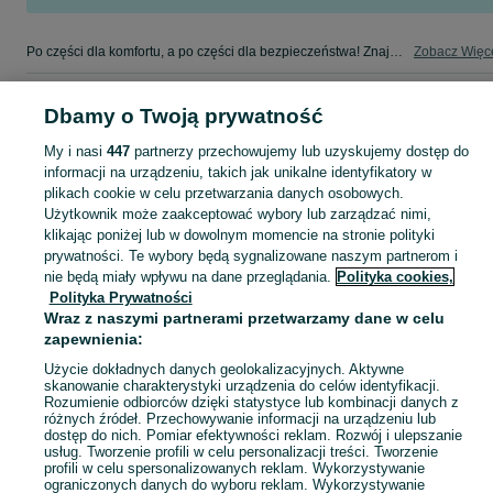
Po części dla komfortu, a po części dla bezpieczeństwa! Znajdź coś dla swojego auta w kategorii Osobowe na OLX - Jasienica i okolice!
Zobacz Więc
Mapa kategorii
Dbamy o Twoją prywatność
Mapa miejscowości
My i nasi
447
partnerzy przechowujemy lub uzyskujemy dostęp do
Mapa ministron
informacji na urządzeniu, takich jak unikalne identyfikatory w
Popularne wyszukiwania
plikach cookie w celu przetwarzania danych osobowych.
Użytkownik może zaakceptować wybory lub zarządzać nimi,
klikając poniżej lub w dowolnym momencie na stronie polityki
prywatności. Te wybory będą sygnalizowane naszym partnerom i
nie będą miały wpływu na dane przeglądania.
Polityka cookies,
Polityka Prywatności
Wraz z naszymi partnerami przetwarzamy dane w celu
zapewnienia:
Użycie dokładnych danych geolokalizacyjnych. Aktywne
skanowanie charakterystyki urządzenia do celów identyfikacji.
Rozumienie odbiorców dzięki statystyce lub kombinacji danych z
różnych źródeł. Przechowywanie informacji na urządzeniu lub
dostęp do nich. Pomiar efektywności reklam. Rozwój i ulepszanie
usług. Tworzenie profili w celu personalizacji treści. Tworzenie
profili w celu spersonalizowanych reklam. Wykorzystywanie
ograniczonych danych do wyboru reklam. Wykorzystywanie