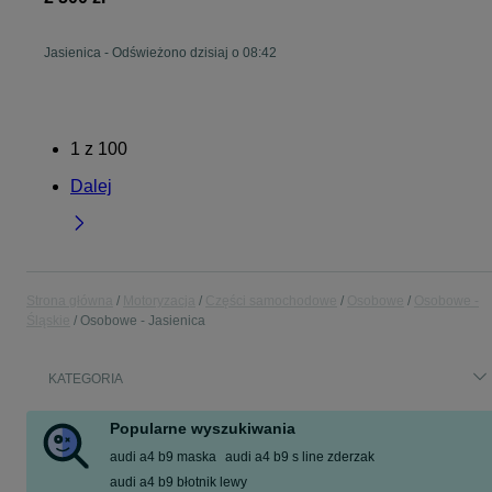
Jasienica
-
Odświeżono dzisiaj o 08:42
1
z
100
Dalej
Strona główna
Motoryzacja
Części samochodowe
Osobowe
Osobowe -
Śląskie
Osobowe - Jasienica
KATEGORIA
Popularne wyszukiwania
audi a4 b9 maska
audi a4 b9 s line zderzak
audi a4 b9 błotnik lewy