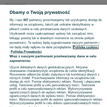
Mapa kategorii
Mapa miejscowości
Dbamy o Twoją prywatność
Mapa ministron
My i nasi
447
partnerzy przechowujemy lub uzyskujemy dostęp do
Popularne wyszukiwania
informacji na urządzeniu, takich jak unikalne identyfikatory w
plikach cookie w celu przetwarzania danych osobowych.
Użytkownik może zaakceptować wybory lub zarządzać nimi,
klikając poniżej lub w dowolnym momencie na stronie polityki
prywatności. Te wybory będą sygnalizowane naszym partnerom i
nie będą miały wpływu na dane przeglądania.
Polityka cookies,
Polityka Prywatności
Wraz z naszymi partnerami przetwarzamy dane w celu
zapewnienia:
Użycie dokładnych danych geolokalizacyjnych. Aktywne
skanowanie charakterystyki urządzenia do celów identyfikacji.
Rozumienie odbiorców dzięki statystyce lub kombinacji danych z
różnych źródeł. Przechowywanie informacji na urządzeniu lub
dostęp do nich. Pomiar efektywności reklam. Rozwój i ulepszanie
usług. Tworzenie profili w celu personalizacji treści. Tworzenie
profili w celu spersonalizowanych reklam. Wykorzystywanie
ograniczonych danych do wyboru reklam. Wykorzystywanie
ograniczonych danych do wyboru treści. Pomiar efektywności
treści. Wykorzystanie profili do wyboru spersonalizowanych reklam.
Wykorzystywanie profili w celu doboru spersonalizowanych treści.