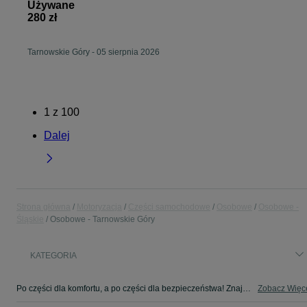
Używane
280 zł
Tarnowskie Góry
-
05 sierpnia 2026
1
z
100
Dalej
Strona główna
Motoryzacja
Części samochodowe
Osobowe
Osobowe -
Śląskie
Osobowe - Tarnowskie Góry
KATEGORIA
Po części dla komfortu, a po części dla bezpieczeństwa! Znajdź coś dla swojego auta w kategorii Osobowe na OLX - Tarnowskie Góry i okolice!
Zobacz Więc