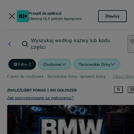
Przejdź do aplikacji
Otwórz
Otwieraj OLX jednym tapnięciem
Wyszukaj według nazwy lub kodu
części
Filtry
·
2
Osobowe
Tarnowskie Góry
Części do osobówek - Tarnowskie Góry - sprawdź kategorię Osobowe
Zobacz Więc
ZNALEŹLIŚMY
PONAD
1 000 OGŁOSZEŃ
Jak pozycjonowane są ogłoszenia?