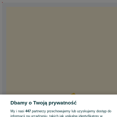
Dbamy o Twoją prywatność
My i nasi
447
partnerzy przechowujemy lub uzyskujemy dostęp do
informacji na urządzeniu, takich jak unikalne identyfikatory w