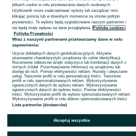
plikach cookie w celu przetwarzania danych osobowych.
Użytkownik może zaakceptować wybory lub zarządzać nimi,
klikając poniżej lub w dowolnym momencie na stronie polityki
Ups! Coś poszło nie tak...
prywatności. Te wybory będą sygnalizowane naszym partnerom i
nie będą miały wpływu na dane przeglądania.
Polityka cookies,
Odśwież lub wróć na stronę główną
Polityka Prywatności
Wraz z naszymi partnerami przetwarzamy dane w celu
zapewnienia:
Odśwież
Użycie dokładnych danych geolokalizacyjnych. Aktywne
skanowanie charakterystyki urządzenia do celów identyfikacji.
Rozumienie odbiorców dzięki statystyce lub kombinacji danych z
różnych źródeł. Przechowywanie informacji na urządzeniu lub
dostęp do nich. Pomiar efektywności reklam. Rozwój i ulepszanie
usług. Tworzenie profili w celu personalizacji treści. Tworzenie
profili w celu spersonalizowanych reklam. Wykorzystywanie
ograniczonych danych do wyboru reklam. Wykorzystywanie
ograniczonych danych do wyboru treści. Pomiar efektywności
treści. Wykorzystanie profili do wyboru spersonalizowanych reklam.
Wykorzystywanie profili w celu doboru spersonalizowanych treści.
Lista partnerów (dostawców)
Akceptuj wszystkie