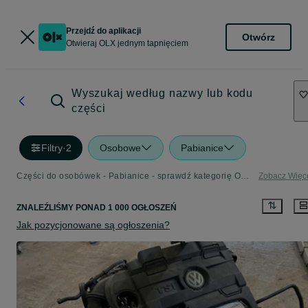
Przejdź do aplikacji
Otwórz
Otwieraj OLX jednym tapnięciem
Wyszukaj według nazwy lub kodu
części
Filtry
·
2
Osobowe
Pabianice
Części do osobówek - Pabianice - sprawdź kategorię Osobowe
Zobacz Więc
ZNALEŹLIŚMY
PONAD
1 000 OGŁOSZEŃ
Jak pozycjonowane są ogłoszenia?