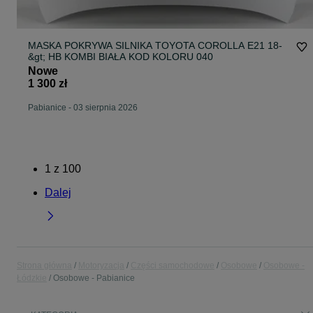
MASKA POKRYWA SILNIKA TOYOTA COROLLA E21 18-
&gt; HB KOMBI BIAŁA KOD KOLORU 040
Nowe
1 300 zł
Pabianice
-
03 sierpnia 2026
1
z
100
Dalej
Strona główna
Motoryzacja
Części samochodowe
Osobowe
Osobowe -
Łódzkie
Osobowe - Pabianice