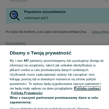
KATEGORIA
Popularne wyszukiwania
volkswagen golf 5
Po części dla komfortu, a po części dla bezpieczeństwa! Znajdź coś dla swojego auta w kategorii Osobowe na OLX - Pabianice i okolice!
Zobacz Więc
Mapa kategorii
Mapa miejscowości
Dbamy o Twoją prywatność
Mapa ministron
My i nasi
447
partnerzy przechowujemy lub uzyskujemy dostęp do
Popularne wyszukiwania
informacji na urządzeniu, takich jak unikalne identyfikatory w
plikach cookie w celu przetwarzania danych osobowych.
Użytkownik może zaakceptować wybory lub zarządzać nimi,
klikając poniżej lub w dowolnym momencie na stronie polityki
prywatności. Te wybory będą sygnalizowane naszym partnerom i
nie będą miały wpływu na dane przeglądania.
Polityka cookies,
Polityka Prywatności
Wraz z naszymi partnerami przetwarzamy dane w celu
zapewnienia:
Użycie dokładnych danych geolokalizacyjnych. Aktywne