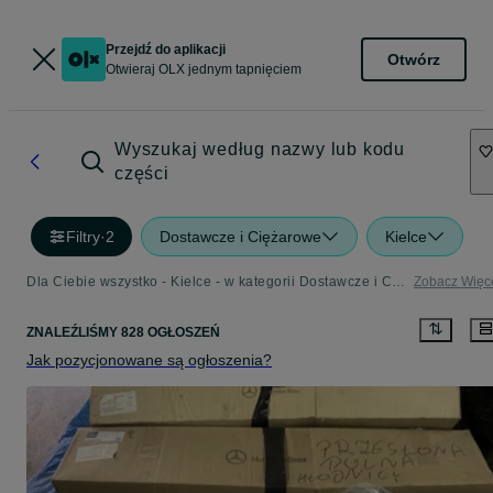
Przejdź do aplikacji
Otwórz
Otwieraj OLX jednym tapnięciem
Wyszukaj według nazwy lub kodu
części
Filtry
·
2
Dostawcze i Ciężarowe
Kielce
Dla Ciebie wszystko - Kielce - w kategorii Dostawcze i Ciężarowe
Zobacz Więc
ZNALEŹLIŚMY 828 OGŁOSZEŃ
Jak pozycjonowane są ogłoszenia?