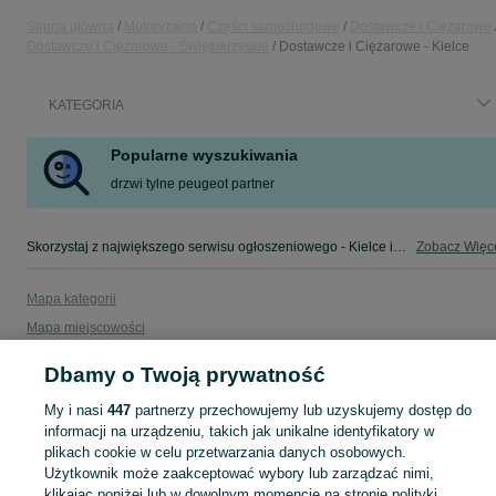
Strona główna
Motoryzacja
Części samochodowe
Dostawcze i Ciężarowe
Dostawcze i Ciężarowe - Świętokrzyskie
Dostawcze i Ciężarowe - Kielce
KATEGORIA
Popularne wyszukiwania
drzwi tylne peugeot partner
Skorzystaj z największego serwisu ogłoszeniowego - Kielce i okolice! - kupuj lub sprzedawaj jeszcze wygodniej w kategorii Dostawcze i Ciężarowe!
Zobacz Więc
Mapa kategorii
Mapa miejscowości
Mapa ministron
Dbamy o Twoją prywatność
Popularne wyszukiwania
My i nasi
447
partnerzy przechowujemy lub uzyskujemy dostęp do
informacji na urządzeniu, takich jak unikalne identyfikatory w
plikach cookie w celu przetwarzania danych osobowych.
Użytkownik może zaakceptować wybory lub zarządzać nimi,
klikając poniżej lub w dowolnym momencie na stronie polityki