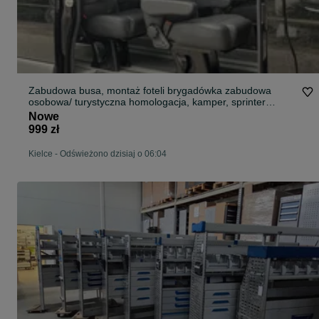
Zabudowa busa, montaż foteli brygadówka zabudowa
osobowa/ turystyczna homologacja, kamper, sprinter
master crafter ducato man vito trafic vivaro T5 T6
Nowe
999 zł
Kielce
-
Odświeżono dzisiaj o 06:04