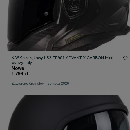
KASK szczękowy LS2 FF901 ADVANT X CARBON lekki
wytrzymały
Nowe
1 799 zł
Zawiercie, Kromołów
-
20 lipca 2026