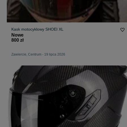
Kask motocyklowy SHOEI XL
Nowe
800 zł
Zawiercie, Centrum
-
19 lipca 2026