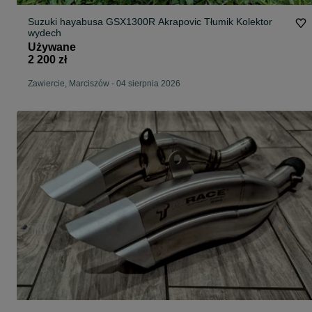
Suzuki hayabusa GSX1300R Akrapovic Tłumik Kolektor
wydech
Używane
2 200 zł
Zawiercie, Marciszów
-
04 sierpnia 2026