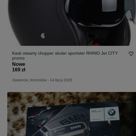
Kask otwarty chopper skuter sportster RHINO Jet CITY
promo
Nowe
169 zł
Zawiercie, Kromołów
-
14 lipca 2026