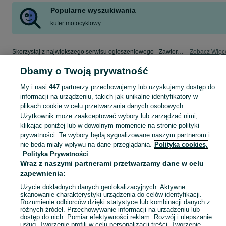
Popularne wyszukiwania
kufer motocyklowy
Skorzystaj z największego serwisu ogłoszeniowego - Zawiercie i okolice! - kupuj lub sprzedawaj jeszcze wygodniej w kategorii Części motocyklowe!
Zobacz Więc
Dbamy o Twoją prywatność
Mapa kategorii
My i nasi
447
partnerzy przechowujemy lub uzyskujemy dostęp do
Mapa miejscowości
informacji na urządzeniu, takich jak unikalne identyfikatory w
Mapa ministron
plikach cookie w celu przetwarzania danych osobowych.
Popularne wyszukiwania
Użytkownik może zaakceptować wybory lub zarządzać nimi,
klikając poniżej lub w dowolnym momencie na stronie polityki
prywatności. Te wybory będą sygnalizowane naszym partnerom i
nie będą miały wpływu na dane przeglądania.
Polityka cookies,
Polityka Prywatności
Wraz z naszymi partnerami przetwarzamy dane w celu
zapewnienia:
Użycie dokładnych danych geolokalizacyjnych. Aktywne
skanowanie charakterystyki urządzenia do celów identyfikacji.
Rozumienie odbiorców dzięki statystyce lub kombinacji danych z
różnych źródeł. Przechowywanie informacji na urządzeniu lub
dostęp do nich. Pomiar efektywności reklam. Rozwój i ulepszanie
usług. Tworzenie profili w celu personalizacji treści. Tworzenie