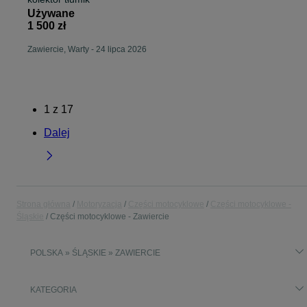
Używane
1 500 zł
Zawiercie, Warty
-
24 lipca 2026
1
z
17
Dalej
Strona główna
Motoryzacja
Części motocyklowe
Części motocyklowe -
Śląskie
Części motocyklowe - Zawiercie
POLSKA » ŚLĄSKIE » ZAWIERCIE
KATEGORIA