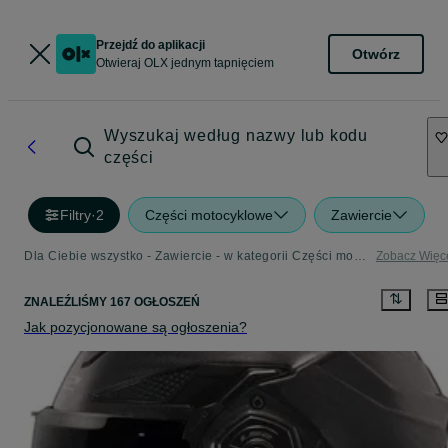
Przejdź do aplikacji
Otwórz
Otwieraj OLX jednym tapnięciem
Wyszukaj według nazwy lub kodu
części
Filtry
·
2
Części motocyklowe
Zawiercie
Dla Ciebie wszystko - Zawiercie - w kategorii Części motocyklowe
Zobacz Więc
ZNALEŹLIŚMY 167 OGŁOSZEŃ
Jak pozycjonowane są ogłoszenia?