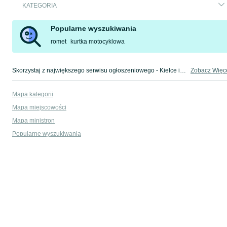
KATEGORIA
Popularne wyszukiwania
romet
kurtka motocyklowa
Skorzystaj z największego serwisu ogłoszeniowego - Kielce i okolice! - kupuj lub sprzedawaj jeszcze wygodniej w kategorii Części motocyklowe!
Zobacz Więc
Mapa kategorii
Mapa miejscowości
Mapa ministron
Popularne wyszukiwania