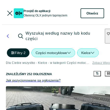
Przejdź do aplikacji
Otwórz
Otwieraj OLX jednym tapnięciem
Wyszukaj według nazwy lub kodu
części
Filtry
·
2
Części motocyklowe
Kielce
Dla Ciebie wszystko - Kielce - w kategorii Części motocyklowe
Zobacz Więc
ZNALEŹLIŚMY 252 OGŁOSZENIA
Jak pozycjonowane są ogłoszenia?