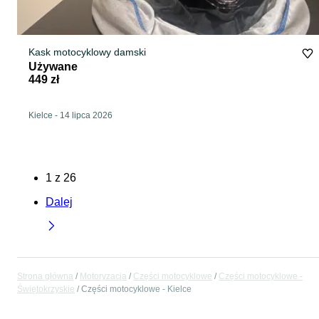
Kask motocyklowy damski
Używane
449 zł
Kielce
-
14 lipca 2026
1
z
26
Dalej
Strona główna
Motoryzacja
Części motocyklowe
Części motocyklowe -
Świętokrzyskie
Części motocyklowe - Kielce