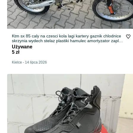
Ktm sx 85 caly na czesci kola lagi kartery gaznik chlodnice
skrzynia wydech stelaz plastiki hamulec amortyzator zaplon
modul pompa dekiel sprzeglo
Używane
5 zł
Kielce
-
14 lipca 2026