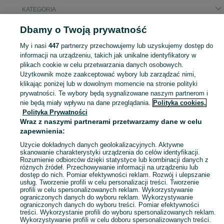
KATEGORIA
Dbamy o Twoją prywatność
Podobne wyszukiwania
kukurydza sucha mielona
w
Rolnictwo
My i nasi
447
partnerzy przechowujemy lub uzyskujemy dostęp do
kukurydza sucha mielona
w
Produkty rolne
informacji na urządzeniu, takich jak unikalne identyfikatory w
plikach cookie w celu przetwarzania danych osobowych.
Użytkownik może zaakceptować wybory lub zarządzać nimi,
Skorzystaj z największego serwisu ogłoszeniowego w Polsce! Kupuj to, czego pragniesz i sprzedawaj to, czego już nie potrzebujesz!
Zobacz Więc
klikając poniżej lub w dowolnym momencie na stronie polityki
prywatności. Te wybory będą sygnalizowane naszym partnerom i
nie będą miały wpływu na dane przeglądania.
Polityka cookies,
Mapa kategorii
Polityka Prywatności
Mapa miejscowości
Wraz z naszymi partnerami przetwarzamy dane w celu
zapewnienia:
Mapa ministron
Popularne wyszukiwania
Użycie dokładnych danych geolokalizacyjnych. Aktywne
skanowanie charakterystyki urządzenia do celów identyfikacji.
Rozumienie odbiorców dzięki statystyce lub kombinacji danych z
różnych źródeł. Przechowywanie informacji na urządzeniu lub
dostęp do nich. Pomiar efektywności reklam. Rozwój i ulepszanie
usług. Tworzenie profili w celu personalizacji treści. Tworzenie
profili w celu spersonalizowanych reklam. Wykorzystywanie
ograniczonych danych do wyboru reklam. Wykorzystywanie
ograniczonych danych do wyboru treści. Pomiar efektywności
treści. Wykorzystanie profili do wyboru spersonalizowanych reklam.
Wykorzystywanie profili w celu doboru spersonalizowanych treści.