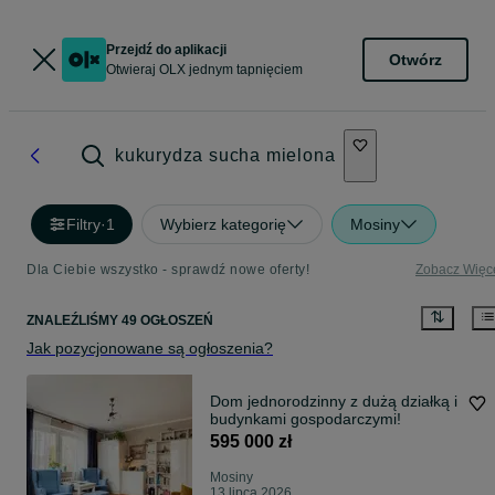
Przejdź do aplikacji
Otwórz
Otwieraj OLX jednym tapnięciem
kukurydza sucha mielona
Filtry
·
1
Wybierz kategorię
Mosiny
Dla Ciebie wszystko - sprawdź nowe oferty!
Zobacz Więc
ZNALEŹLIŚMY 49 OGŁOSZEŃ
Jak pozycjonowane są ogłoszenia?
Dom jednorodzinny z dużą działką i
budynkami gospodarczymi!
595 000 zł
Mosiny
13 lipca 2026