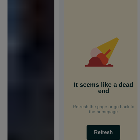
It seems like a dead
end
Refresh the page or go back to
the homepage
Refresh