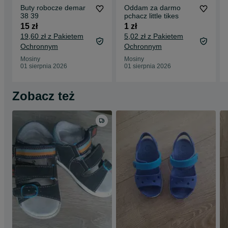
Buty robocze demar
Oddam za darmo
38 39
pchacz little tikes
15 zł
1 zł
19,60 zł z Pakietem
5,02 zł z Pakietem
Ochronnym
Ochronnym
Mosiny
Mosiny
01 sierpnia 2026
01 sierpnia 2026
Zobacz też