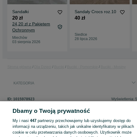
Sandałki
Sandały Crocs roz.10
20 zł
40 zł
24,20 zł z Pakietem
Ochronnym
Siedlce
Miechów
28 lipca 2026
03 sierpnia 2026
Strona główna
Dla Dzieci
Buciki
Buciki - Pomorskie
Buciki - Mosiny
KATEGORIA
ID:
1015978923
Wyświetlenia: 
Dbamy o Twoją prywatność
My i nasi
447
partnerzy przechowujemy lub uzyskujemy dostęp do
informacji na urządzeniu, takich jak unikalne identyfikatory w plikach
Zaloguj się lub załóż konto na OLX, aby skontaktować się z t
sprzedającym
cookie w celu przetwarzania danych osobowych. Użytkownik może