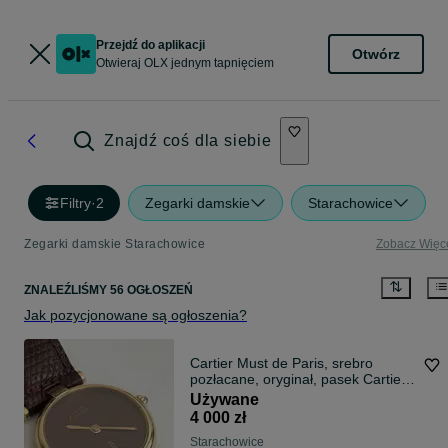
Przejdź do aplikacji
Otwórz
Otwieraj OLX jednym tapnięciem
Znajdź coś dla siebie
Filtry
·
2
Zegarki damskie
Starachowice
Zegarki damskie Starachowice
Zobacz Więc
ZNALEŹLIŚMY 56 OGŁOSZEŃ
Jak pozycjonowane są ogłoszenia?
Cartier Must de Paris, srebro
pozłacane, oryginał, pasek Cartier,
LUX
Używane
4 000 zł
Starachowice