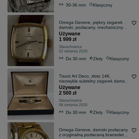
30-36 mm
Klasyczny
Omega Geneve, piękny zegarek
damski, pozłacany, mechaniczny
SUPER STAN
Używane
1 999 zł
Starachowice
02 sierpnia 2026
Do 30 mm
Złoty
Klasyczny
Tissot Art Deco, złoto 14K,
niezwykle subtelny zegarek damski,
pudełko
Używane
2 500 zł
Starachowice
06 sierpnia 2026
Do 30 mm
Złoty
Klasyczny
Omega Geneve, damski pozłacany
z oryginalną pozłacaną bransoletą