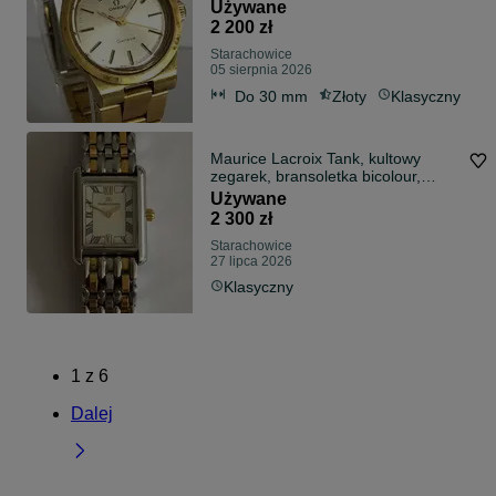
Omega
Używane
2 200 zł
Starachowice
05 sierpnia 2026
Do 30 mm
Złoty
Klasyczny
Maurice Lacroix Tank, kultowy
zegarek, bransoletka bicolour,
luksusowy
Używane
2 300 zł
Starachowice
27 lipca 2026
Klasyczny
1
z
6
Dalej