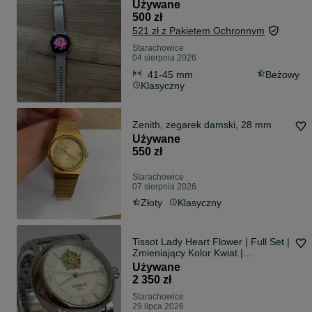
Używane
500 zł
521 zł z Pakietem Ochronnym
Starachowice
04 sierpnia 2026
41-45 mm
Beżowy
Klasyczny
Zenith, zegarek damski, 28 mm
Używane
550 zł
Starachowice
07 sierpnia 2026
Złoty
Klasyczny
Tissot Lady Heart Flower | Full Set |
Zmieniający Kolor Kwiat |
Powermatic 80 | Inwestycja w Styl
Używane
2 350 zł
Starachowice
29 lipca 2026