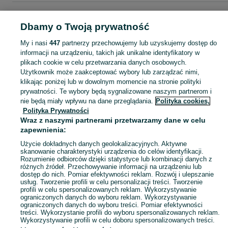
Strona główna
Moda
Zegarki
Zegarki damskie
Zegarki damskie -
Świętokrzyskie
Zegarki damskie - Starachowice
Dbamy o Twoją prywatność
My i nasi
447
partnerzy przechowujemy lub uzyskujemy dostęp do
KATEGORIA
informacji na urządzeniu, takich jak unikalne identyfikatory w
plikach cookie w celu przetwarzania danych osobowych.
Użytkownik może zaakceptować wybory lub zarządzać nimi,
Zobacz Więc
Szeroki wybór zegarków damskich Starachowice ▶️ klasyczne, sportowe, złote i srebrne ✅ Nowe i używane w atrakcyjnych cenach ✌ Sprawdź oferty na OLX.pl!
klikając poniżej lub w dowolnym momencie na stronie polityki
prywatności. Te wybory będą sygnalizowane naszym partnerom i
nie będą miały wpływu na dane przeglądania.
Polityka cookies,
Mapa kategorii
Polityka Prywatności
Mapa miejscowości
Wraz z naszymi partnerami przetwarzamy dane w celu
zapewnienia:
Mapa ministron
Popularne wyszukiwania
Użycie dokładnych danych geolokalizacyjnych. Aktywne
skanowanie charakterystyki urządzenia do celów identyfikacji.
Rozumienie odbiorców dzięki statystyce lub kombinacji danych z
różnych źródeł. Przechowywanie informacji na urządzeniu lub
dostęp do nich. Pomiar efektywności reklam. Rozwój i ulepszanie
usług. Tworzenie profili w celu personalizacji treści. Tworzenie
profili w celu spersonalizowanych reklam. Wykorzystywanie
ograniczonych danych do wyboru reklam. Wykorzystywanie
ograniczonych danych do wyboru treści. Pomiar efektywności
treści. Wykorzystanie profili do wyboru spersonalizowanych reklam.
Wykorzystywanie profili w celu doboru spersonalizowanych treści.