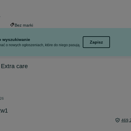
7
Bez marki
to wyszukiwanie
Zapisz
ać o nowych ogłoszeniach, które do niego pasują.
Extra care
026
2w1
469,