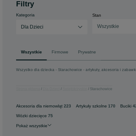
Filtry
Kategoria
Stan
Wszystkie
Dla Dzieci
Wszystkie
Firmowe
Prywatne
Wszystko dla dziecka - Starachowice - artykuły, akcesoria i zabawki
Strona główna
Dla Dzieci
Świętokrzyskie
Starachowice
Akcesoria dla niemowląt
223
Artykuły szkolne
170
Buciki
4
Wózki dziecięce
75
Pokaż wszystkie