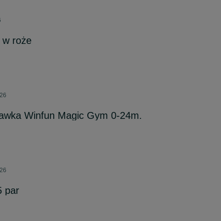
6
 w roże
026
bawka Winfun Magic Gym 0-24m.
026
5 par