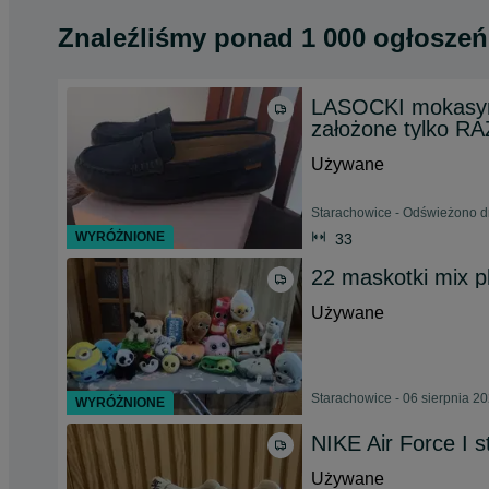
Znaleźliśmy
ponad
1 000 ogłoszeń
LASOCKI mokasyn
założone tylko RA
Używane
Starachowice - Odświeżono d
WYRÓŻNIONE
33
22 maskotki mix plu
Używane
Starachowice - 06 sierpnia 2
WYRÓŻNIONE
NIKE Air Force I 
Używane