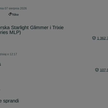
nia 07 sierpnia 2026
Nike
rska Starlight Glimmer i Trixie
ries MLP)
1 362,
isiaj o 12:17
s
107,
7
e sprandi