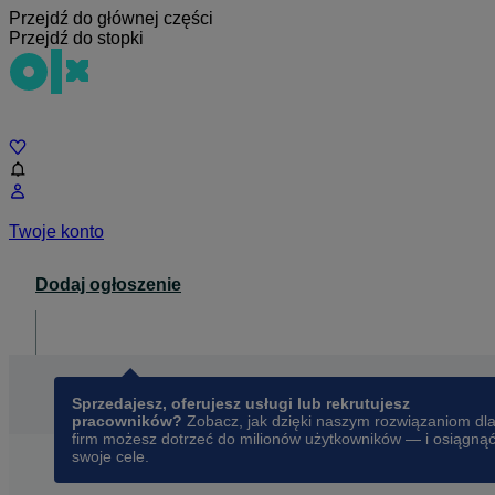
Przejdź do głównej części
Przejdź do stopki
Czat
Twoje konto
Dodaj ogłoszenie
Dla biznesu
opens in a new tab
Sprzedajesz, oferujesz usługi lub rekrutujesz
pracowników?
Zobacz, jak dzięki naszym rozwiązaniom dl
firm możesz dotrzeć do milionów użytkowników — i osiągną
swoje cele.