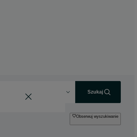
Odległość
+0 km
Szukaj
Obserwuj wyszukiwanie