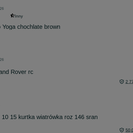
026
Inny
 Yoga chochlate brown
026
and Rover rc
2 7
1
5 10 15 kurtka wiatrówka roz 146 sran
50,