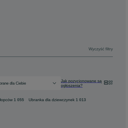
Wyczyść filtry
Jak pozycjonowane są
rane dla Ciebie
ogłoszenia?
hłopców
1 055
Ubranka dla dziewczynek
1 013