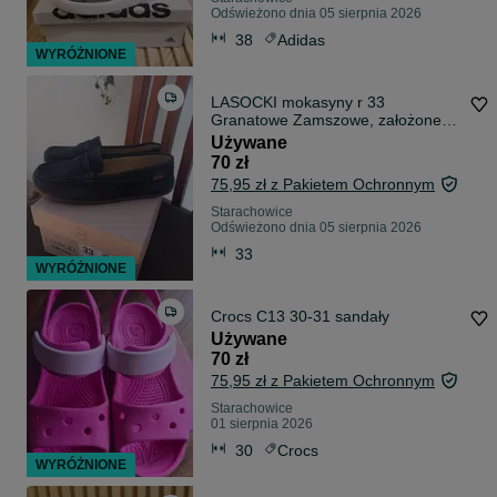
Odświeżono dnia 05 sierpnia 2026
38
Adidas
WYRÓŻNIONE
LASOCKI mokasyny r 33
Granatowe Zamszowe, założone
tylko RAZ
Używane
70 zł
75,95 zł z Pakietem Ochronnym
Starachowice
Odświeżono dnia 05 sierpnia 2026
33
WYRÓŻNIONE
Crocs C13 30-31 sandały
Używane
70 zł
75,95 zł z Pakietem Ochronnym
Starachowice
01 sierpnia 2026
30
Crocs
WYRÓŻNIONE