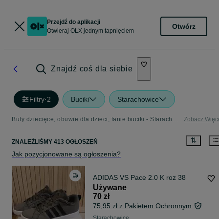
Przejdź do aplikacji
Otwórz
Otwieraj OLX jednym tapnięciem
Znajdź coś dla siebie
Filtry
·
2
Buciki
Starachowice
Buty dziecięce, obuwie dla dzieci, tanie buciki - Starachowice
Zobacz Więc
ZNALEŹLIŚMY 413 OGŁOSZEŃ
Jak pozycjonowane są ogłoszenia?
ADIDAS VS Pace 2.0 K roz 38
Używane
70 zł
75,95 zł z Pakietem Ochronnym
Starachowice