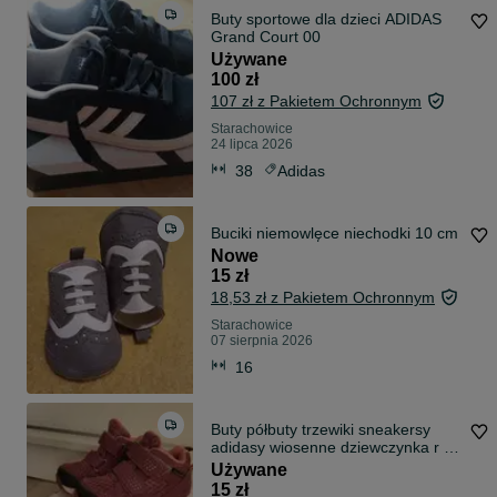
Buty sportowe dla dzieci ADIDAS
Grand Court 00
Używane
100 zł
107 zł z Pakietem Ochronnym
Starachowice
24 lipca 2026
38
Adidas
Buciki niemowlęce niechodki 10 cm
Nowe
15 zł
18,53 zł z Pakietem Ochronnym
Starachowice
07 sierpnia 2026
16
Buty półbuty trzewiki sneakersy
adidasy wiosenne dziewczynka r 22
dł wkladki 14cm
Używane
15 zł