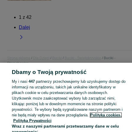
1
z
42
Dalej
Strona główna
Dla Dzieci
Buciki
Buciki - Świętokrzyskie
Buciki -
Starachowice
Dbamy o Twoją prywatność
KATEGORIA
My i nasi
447
partnerzy przechowujemy lub uzyskujemy dostęp do
informacji na urządzeniu, takich jak unikalne identyfikatory w
plikach cookie w celu przetwarzania danych osobowych.
Szukasz bucików dla dzieci? Sprawdź ogłoszenia na OLX i znajdź wygodne i stylowe obuwie dla dzieci w każdym wieku! Starachowice i okolice.
Zobacz Więc
Użytkownik może zaakceptować wybory lub zarządzać nimi,
klikając poniżej lub w dowolnym momencie na stronie polityki
Mapa kategorii
prywatności. Te wybory będą sygnalizowane naszym partnerom i
Mapa miejscowości
nie będą miały wpływu na dane przeglądania.
Polityka cookies,
Polityka Prywatności
Mapa ministron
Wraz z naszymi partnerami przetwarzamy dane w celu
Popularne wyszukiwania
zapewnienia: