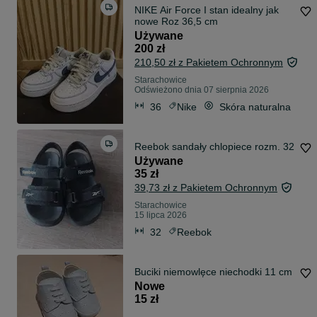
NIKE Air Force I stan idealny jak
nowe Roz 36,5 cm
Używane
200 zł
210,50 zł z Pakietem Ochronnym
Starachowice
Odświeżono dnia 07 sierpnia 2026
36
Nike
Skóra naturalna
Reebok sandały chlopiece rozm. 32
Używane
35 zł
39,73 zł z Pakietem Ochronnym
Starachowice
15 lipca 2026
32
Reebok
Buciki niemowlęce niechodki 11 cm
Nowe
15 zł