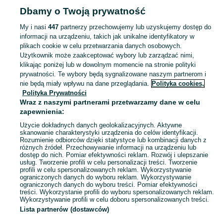
Dbamy o Twoją prywatność
ZDROWIE I URODA
My i nasi
447
partnerzy przechowujemy lub uzyskujemy dostęp do
informacji na urządzeniu, takich jak unikalne identyfikatory w
KATEGORIA
plikach cookie w celu przetwarzania danych osobowych.
Użytkownik może zaakceptować wybory lub zarządzać nimi,
Zobacz Więc
Sprzedaż produktów zdrowia i urody Starachowice ▶️ Kosmetyki, perfumy, sprzęt medyczny ✅ Nowe i używane w najlepszych cenach ☝ Znajdź ogłoszenia na OLX.pl!
klikając poniżej lub w dowolnym momencie na stronie polityki
prywatności. Te wybory będą sygnalizowane naszym partnerom i
nie będą miały wpływu na dane przeglądania.
Polityka cookies,
Mapa kategorii
Polityka Prywatności
Mapa miejscowości
Wraz z naszymi partnerami przetwarzamy dane w celu
zapewnienia:
Mapa ministron
Użycie dokładnych danych geolokalizacyjnych. Aktywne
Popularne wyszukiwania
skanowanie charakterystyki urządzenia do celów identyfikacji.
Rozumienie odbiorców dzięki statystyce lub kombinacji danych z
różnych źródeł. Przechowywanie informacji na urządzeniu lub
dostęp do nich. Pomiar efektywności reklam. Rozwój i ulepszanie
usług. Tworzenie profili w celu personalizacji treści. Tworzenie
profili w celu spersonalizowanych reklam. Wykorzystywanie
ograniczonych danych do wyboru reklam. Wykorzystywanie
ograniczonych danych do wyboru treści. Pomiar efektywności
treści. Wykorzystanie profili do wyboru spersonalizowanych reklam.
Wykorzystywanie profili w celu doboru spersonalizowanych treści.
Lista partnerów (dostawców)