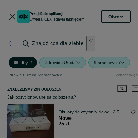
Przejdź do aplikacji
Otwórz
Otwieraj OLX jednym tapnięciem
Znajdź coś dla siebie
Filtry
·
2
Zdrowie i Uroda
Starachowice
Zdrowie i Uroda Starachowice
Zobacz Więc
ZNALEŹLIŚMY 298 OGŁOSZEŃ
Jak pozycjonowane są ogłoszenia?
Okulary do czytania Nowe +3.5
Nowe
25 zł