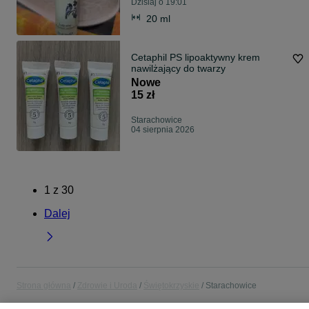
Dzisiaj o 19:01
20 ml
Cetaphil PS lipoaktywny krem
nawilżający do twarzy
Nowe
15 zł
Starachowice
04 sierpnia 2026
1
z
30
Dalej
Strona główna
Zdrowie i Uroda
Świętokrzyskie
Starachowice