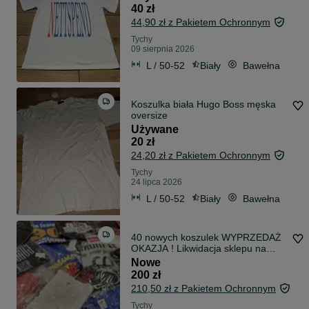
40 zł
44,90 zł z Pakietem Ochronnym
Tychy
09 sierpnia 2026
L / 50-52
Biały
Bawełna
Koszulka biała Hugo Boss męska
oversize
Używane
20 zł
24,20 zł z Pakietem Ochronnym
Tychy
24 lipca 2026
L / 50-52
Biały
Bawełna
40 nowych koszulek WYPRZEDAŻ
OKAZJA ! Likwidacja sklepu na
handel
Nowe
200 zł
210,50 zł z Pakietem Ochronnym
Tychy