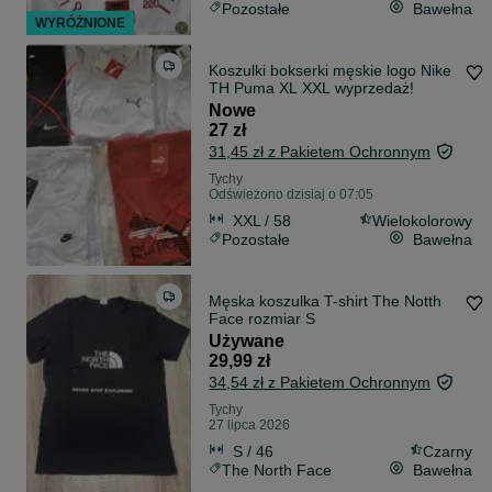
Pozostałe
Bawełna
WYRÓŻNIONE
Koszulki bokserki męskie logo Nike
TH Puma XL XXL wyprzedaż!
Nowe
27 zł
31,45 zł z Pakietem Ochronnym
Tychy
Odświeżono dzisiaj o 07:05
XXL / 58
Wielokolorowy
Pozostałe
Bawełna
Męska koszulka T-shirt The Notth
Face rozmiar S
Używane
29,99 zł
34,54 zł z Pakietem Ochronnym
Tychy
27 lipca 2026
S / 46
Czarny
The North Face
Bawełna