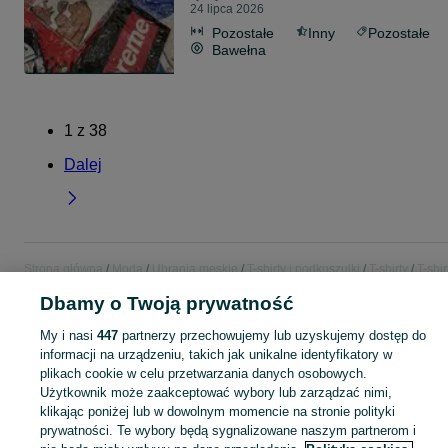
24 lipca 2026
Pozostałe
Inny
Pozostałe
Bawełna
1
z
38
Dalej
Strona główna
Moda
Ubrania męskie
T-shirty i podkoszulki
T-shirty
T-shir
- Śląskie
T-shirty - Tychy
Dbamy o Twoją prywatność
My i nasi
447
partnerzy przechowujemy lub uzyskujemy dostęp do
KATEGORIA
informacji na urządzeniu, takich jak unikalne identyfikatory w
plikach cookie w celu przetwarzania danych osobowych.
Zobacz Więc
Szeroki wybór t-shirtów męskich Tychy ▶️ Różne materiały, kolory i rozmiary ✅ Nowe i używane w atrakcyjnych cenach ✌ Sprawdź oferty na OLX.pl!
Użytkownik może zaakceptować wybory lub zarządzać nimi,
klikając poniżej lub w dowolnym momencie na stronie polityki
prywatności. Te wybory będą sygnalizowane naszym partnerom i
Mapa kategorii