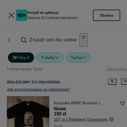
Przejdź do aplikacji
Otwórz
Otwieraj OLX jednym tapnięciem
Znajdź coś dla siebie
Filtry
·
2
T-shirty
Tychy
T-shirty męskie Tychy
Zobacz Więc
ZNALEŹLIŚMY 372 OGŁOSZENIA
Jak pozycjonowane są ogłoszenia?
Koszulka BAPE Rozmiar L
Dostawa gratis
Nowe
100 zł
107 zł z Pakietem Ochronnym
Tychy