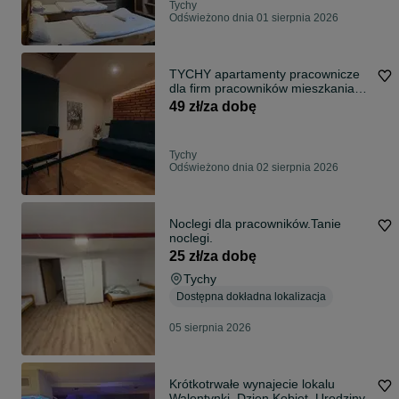
Tychy
Odświeżono dnia 01 sierpnia 2026
TYCHY apartamenty pracownicze
dla firm pracowników mieszkania
pokoje
49 zł/za dobę
Tychy
Odświeżono dnia 02 sierpnia 2026
Noclegi dla pracowników.Tanie
noclegi.
25 zł/za dobę
Tychy
Dostępna dokładna lokalizacja
05 sierpnia 2026
Krótkotrwałe wynajecie lokalu
Walentynki ,Dzien Kobiet, Urodziny