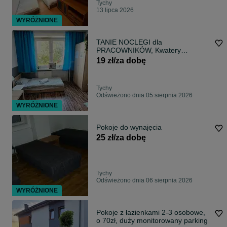
Tychy
13 lipca 2026
WYRÓŻNIONE
TANIE NOCLEGI dla
PRACOWNIKÓW, Kwatery
Pracownicze, WYNAJMĘ
19 zł/za dobę
mieszkanie, Firmy Agencje Pracy,
TYCHY BIERUŃ
Tychy
Odświeżono dnia 05 sierpnia 2026
WYRÓŻNIONE
Pokoje do wynajęcia
25 zł/za dobę
Tychy
Odświeżono dnia 06 sierpnia 2026
WYRÓŻNIONE
Pokoje z łazienkami 2-3 osobowe,
o 70zł, duży monitorowany parking