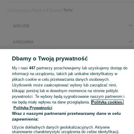
Strona główna
Noclegi
Śląskie
Tychy
NOCLEGI
KATEGORIA
Popularne wyszukiwania
Dbamy o Twoją prywatność
noclegi pracownicze
My i nasi
447
partnerzy przechowujemy lub uzyskujemy dostęp do
informacji na urządzeniu, takich jak unikalne identyfikatory w
plikach cookie w celu przetwarzania danych osobowych.
Zasłużony urlop spędzaj na przyjemnościach! Znajdź idealne miejsce na wypoczynek w kategorii Noclegi na OLX - Tychy i okolice!
Zobacz Więc
Użytkownik może zaakceptować wybory lub zarządzać nimi,
klikając poniżej lub w dowolnym momencie na stronie polityki
Mapa kategorii
prywatności. Te wybory będą sygnalizowane naszym partnerom i
nie będą miały wpływu na dane przeglądania.
Polityka cookies,
Mapa miejscowości
Polityka Prywatności
Mapa ministron
Wraz z naszymi partnerami przetwarzamy dane w celu
Popularne wyszukiwania
zapewnienia:
Użycie dokładnych danych geolokalizacyjnych. Aktywne
skanowanie charakterystyki urządzenia do celów identyfikacji.