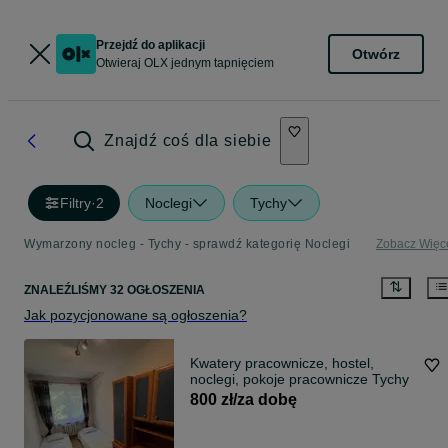
Przejdź do aplikacji
Otwórz
Otwieraj OLX jednym tapnięciem
Znajdź coś dla siebie
Filtry
·
2
Noclegi
Tychy
Wymarzony nocleg - Tychy - sprawdź kategorię Noclegi
Zobacz Więc
ZNALEŹLIŚMY 32 OGŁOSZENIA
Jak pozycjonowane są ogłoszenia?
Kwatery pracownicze, hostel,
noclegi, pokoje pracownicze Tychy
800 zł/za dobę