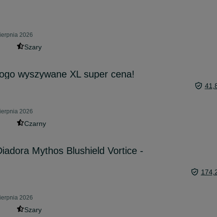
ierpnia 2026
Szary
logo wyszywane XL super cena!
41,
ierpnia 2026
Czarny
iadora Mythos Blushield Vortice -
174,
ierpnia 2026
Szary