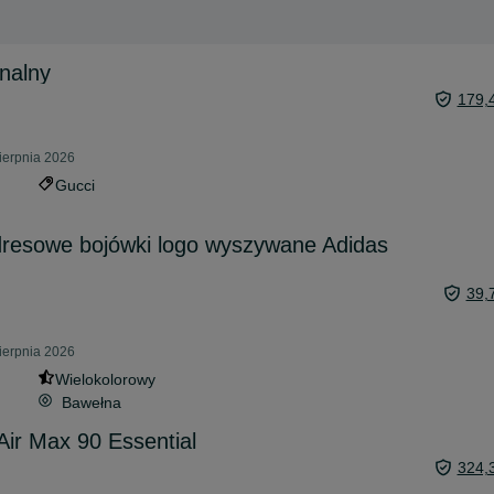
inalny
179,
ierpnia 2026
Gucci
dresowe bojówki logo wyszywane Adidas
39,
ierpnia 2026
Wielokolorowy
Bawełna
ir Max 90 Essential
324,