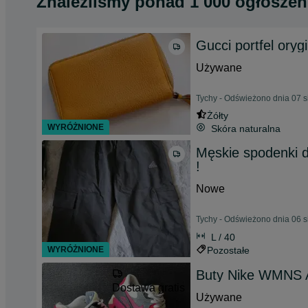
Znaleźliśmy
ponad
1 000 ogłoszeń
Gucci portfel oryg
Używane
Tychy - Odświeżono dnia 07 s
Żółty
WYRÓŻNIONE
Skóra naturalna
Męskie spodenki 
!
Nowe
Tychy - Odświeżono dnia 06 s
L / 40
WYRÓŻNIONE
Pozostałe
Buty Nike WMNS A
Dostawa gratis
Używane