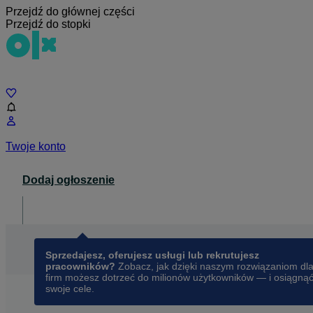
Przejdź do głównej części
Przejdź do stopki
Czat
Twoje konto
Dodaj ogłoszenie
Dla biznesu
opens in a new tab
Sprzedajesz, oferujesz usługi lub rekrutujesz
pracowników?
Zobacz, jak dzięki naszym rozwiązaniom dl
firm możesz dotrzeć do milionów użytkowników — i osiągną
swoje cele.