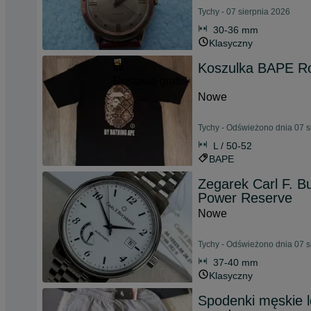
Tychy - 07 sierpnia 2026
30-36 mm
Klasyczny
Koszulka BAPE R
Dostawa gratis
Nowe
Tychy - Odświeżono dnia 07 s
L / 50-52
BAPE
Zegarek Carl F. B
Power Reserve
Nowe
Tychy - Odświeżono dnia 07 s
37-40 mm
Klasyczny
Spodenki męskie 