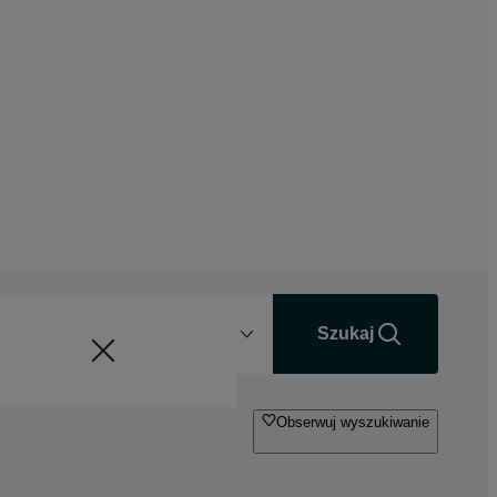
Odległość
+0 km
Szukaj
Obserwuj wyszukiwanie