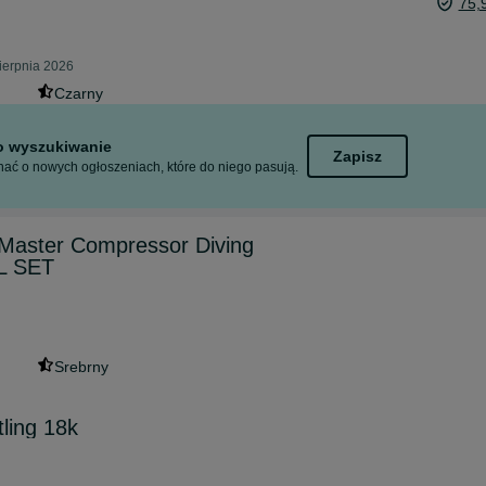
75,
ierpnia 2026
Czarny
to wyszukiwanie
Zapisz
ać o nowych ogłoszeniach, które do niego pasują.
 Master Compressor Diving
L SET
Srebrny
tling 18k