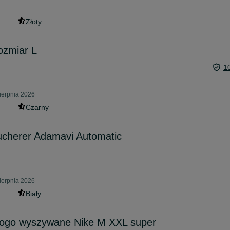
Złoty
ozmiar L
1
ierpnia 2026
Czarny
ucherer Adamavi Automatic
ierpnia 2026
Biały
logo wyszywane Nike M XXL super