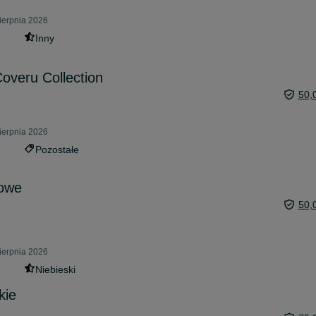
ierpnia 2026
Inny
overu Collection
50,
ierpnia 2026
Pozostałe
towe
50,
ierpnia 2026
Niebieski
kie