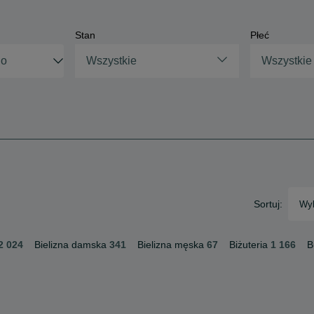
Stan
Płeć
Wszystkie
Wszystkie
Sortuj:
Wyb
2 024
Bielizna damska
341
Bielizna męska
67
Biżuteria
1 166
B