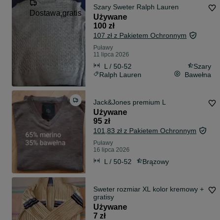
Szary Sweter Ralph Lauren
Dostawa gratis
Używane
100 zł
107 zł z Pakietem Ochronnym
Puławy
11 lipca 2026
L / 50-52
Szary
Ralph Lauren
Bawełna
Jack&Jones premium L
Używane
95 zł
101,83 zł z Pakietem Ochronnym
Puławy
16 lipca 2026
L / 50-52
Brązowy
Sweter rozmiar XL kolor kremowy +
gratisy
Używane
7 zł