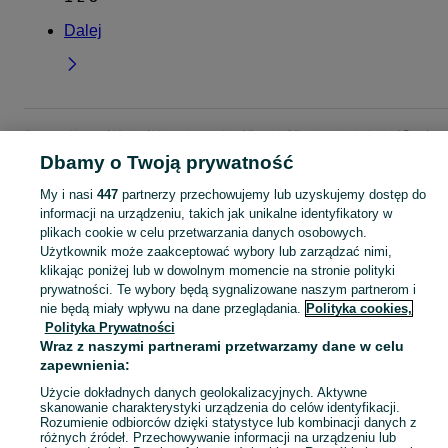
Dalej
Strona główna
Moda
Ubrania męskie
Swetry
Swetry - Lubelskie
Swetry -
Puławy
Dbamy o Twoją prywatność
My i nasi
447
partnerzy przechowujemy lub uzyskujemy dostęp do
KATEGORIA
informacji na urządzeniu, takich jak unikalne identyfikatory w
plikach cookie w celu przetwarzania danych osobowych.
Użytkownik może zaakceptować wybory lub zarządzać nimi,
Zobacz Więc
Szeroki wybór swetrów męskich Puławy ▶️ Różne materiały, kolory i rozmiary ✅ Nowe i używane w atrakcyjnych cenach ✌ Sprawdź oferty na OLX.pl!
klikając poniżej lub w dowolnym momencie na stronie polityki
prywatności. Te wybory będą sygnalizowane naszym partnerom i
nie będą miały wpływu na dane przeglądania.
Polityka cookies,
Mapa kategorii
Polityka Prywatności
Mapa miejscowości
Wraz z naszymi partnerami przetwarzamy dane w celu
Mapa ministron
zapewnienia:
Popularne wyszukiwania
Użycie dokładnych danych geolokalizacyjnych. Aktywne
skanowanie charakterystyki urządzenia do celów identyfikacji.
Rozumienie odbiorców dzięki statystyce lub kombinacji danych z
różnych źródeł. Przechowywanie informacji na urządzeniu lub