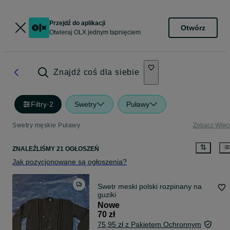
Przejdź do aplikacji
Otwórz
Otwieraj OLX jednym tapnięciem
Znajdź coś dla siebie
Filtry
·
2
Swetry
Puławy
Swetry męskie Puławy
Zobacz Więc
ZNALEŹLIŚMY 21 OGŁOSZEŃ
Jak pozycjonowane są ogłoszenia?
Swetr meski polski rozpinany na
guziki
Nowe
70 zł
75,95 zł z Pakietem Ochronnym