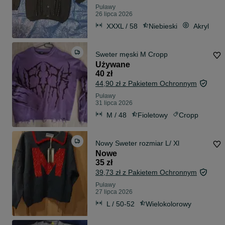
Puławy
26 lipca 2026
XXXL / 58
Niebieski
Akryl
Sweter męski M Cropp
Używane
40 zł
44,90 zł z Pakietem Ochronnym
Puławy
31 lipca 2026
M / 48
Fioletowy
Cropp
Nowy Sweter rozmiar L/ Xl
Nowe
35 zł
39,73 zł z Pakietem Ochronnym
Puławy
27 lipca 2026
L / 50-52
Wielokolorowy