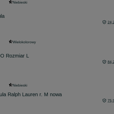
Niebieski
la
24,
Wielokolorowy
O Rozmiar L
84,
Niebieski
ula Ralph Lauren r. M nowa
75,