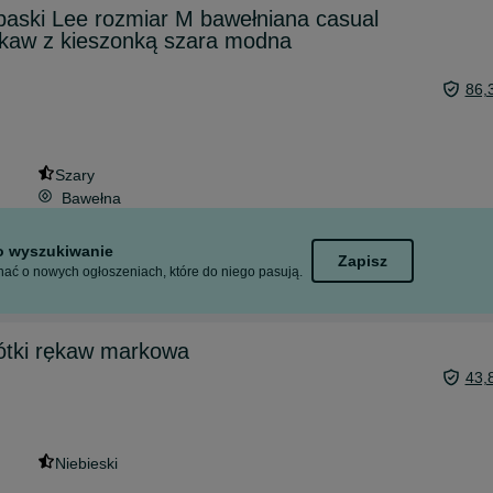
aski Lee rozmiar M bawełniana casual
ękaw z kieszonką szara modna
86,
Szary
Bawełna
to wyszukiwanie
Zapisz
ać o nowych ogłoszeniach, które do niego pasują.
ótki rękaw markowa
43,
Niebieski