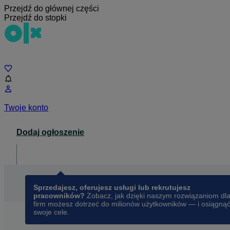
Przejdź do głównej części
Przejdź do stopki
Czat
Twoje konto
Dodaj ogłoszenie
Dla biznesu
opens in a new tab
Sprzedajesz, oferujesz usługi lub rekrutujesz
pracowników?
Zobacz, jak dzięki naszym rozwiązaniom dl
firm możesz dotrzeć do milionów użytkowników — i osiągną
swoje cele.