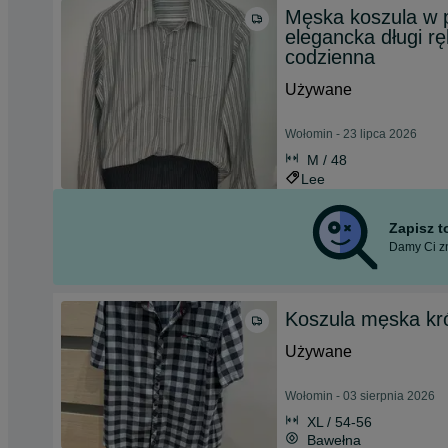
Męska koszula w p
elegancka długi r
codzienna
Używane
Wołomin - 23 lipca 2026
M / 48
Lee
Zapisz 
Damy Ci zn
Koszula męska kr
Używane
Wołomin - 03 sierpnia 2026
XL / 54-56
Bawełna