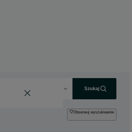
Odległość
+0 km
Szukaj
Obserwuj wyszukiwanie