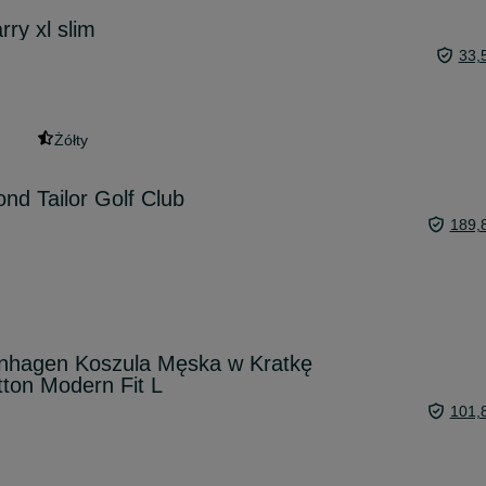
ry xl slim
33,
Żółty
nd Tailor Golf Club
189,
nhagen Koszula Męska w Kratkę
ton Modern Fit L
101,