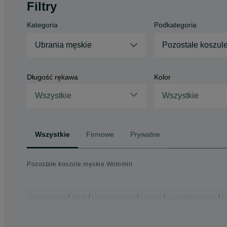
Filtry
Kategoria
Podkategoria
Ubrania męskie
Pozostałe koszul
Długość rękawa
Kolor
Wszystkie
Wszystkie
Wszystkie
Firmowe
Prywatne
Pozostałe koszule męskie Wołomin
Strona główna
Moda
Ubrania męskie
Koszule
Pozostałe koszule
P