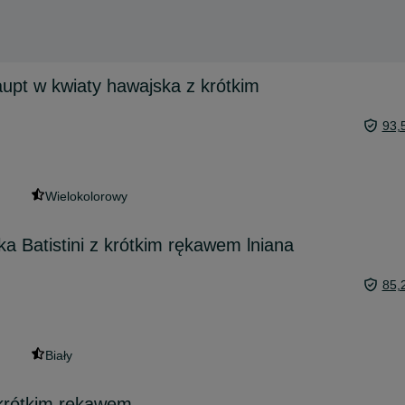
pt w kwiaty hawajska z krótkim
93,
Wielokolorowy
a Batistini z krótkim rękawem lniana
85,
Biały
krótkim rękawem