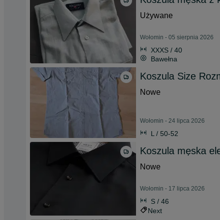
Używane
Wołomin - 05 sierpnia 2026
XXXS / 40
Bawełna
Koszula Size Roz
Nowe
Wołomin - 24 lipca 2026
L / 50-52
Koszula męska el
Nowe
Wołomin - 17 lipca 2026
S / 46
Next