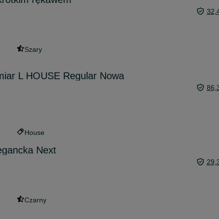
32,
Szary
miar L HOUSE Regular Nowa
86,
House
egancka Next
29,
Czarny