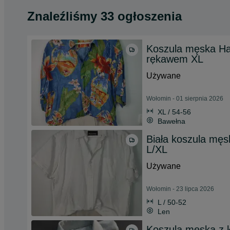
Znaleźliśmy 33 ogłoszenia
Koszula męska Hau
rękawem XL
Używane
Wołomin - 01 sierpnia 2026
XL / 54-56
Bawełna
Biała koszula męsk
L/XL
Używane
Wołomin - 23 lipca 2026
L / 50-52
Len
Koszula męska z 