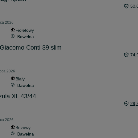
50,
pca 2026
Fioletowy
Bawełna
Giacomo Conti 39 slim
74,
ipca 2026
Biały
Bawełna
ula XL 43/44
29,
pca 2026
Beżowy
Bawełna