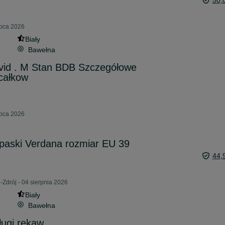
50,
ipca 2026
Biały
Bawełna
id . M Stan BDB Szczegółowe
całkow
ipca 2026
paski Verdana rozmiar EU 39
44,
-Zdrój - 04 sierpnia 2026
Biały
Bawełna
ługi rękaw