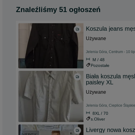
Znaleźliśmy 51 ogłoszeń
Koszula jeans mę
Używane
Jelenia Góra, Centrum - 10 li
M / 48
Pozostałe
Biała koszula męs
paisley XL
Używane
Jelenia Góra, Cieplice Śląskie
8XL / 70
s.Oliver
Livergy nowa koszu