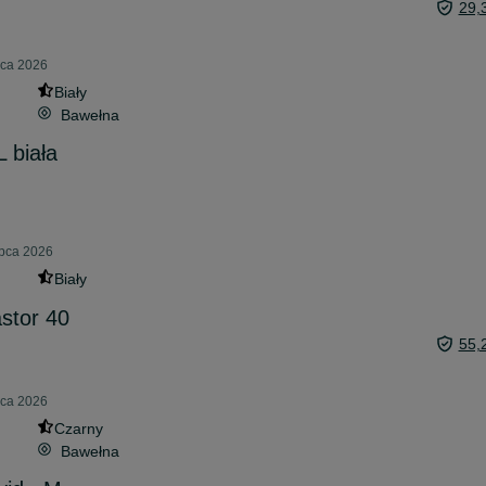
29,
pca 2026
Biały
Bawełna
L biała
ipca 2026
Biały
stor 40
55,
pca 2026
Czarny
Bawełna