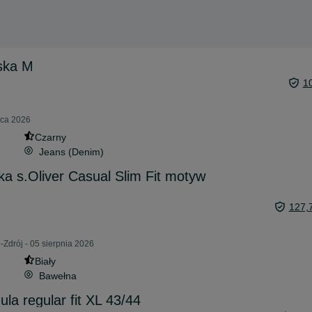
ska M
1
pca 2026
Czarny
Jeans (Denim)
ka s.Oliver Casual Slim Fit motyw
127,
-Zdrój - 05 sierpnia 2026
Biały
Bawełna
la regular fit XL 43/44