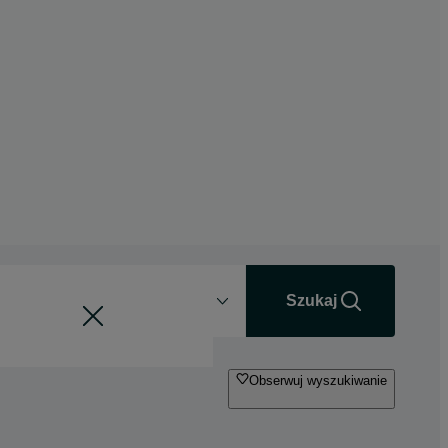
Odległość
+0 km
Szukaj
Obserwuj wyszukiwanie