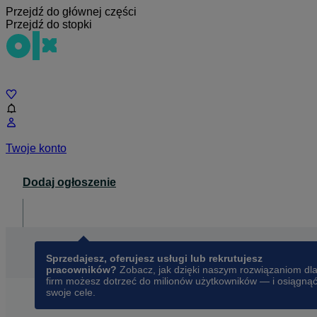
Przejdź do głównej części
Przejdź do stopki
Czat
Twoje konto
Dodaj ogłoszenie
Dla biznesu
opens in a new tab
Sprzedajesz, oferujesz usługi lub rekrutujesz
pracowników?
Zobacz, jak dzięki naszym rozwiązaniom dl
firm możesz dotrzeć do milionów użytkowników — i osiągną
swoje cele.