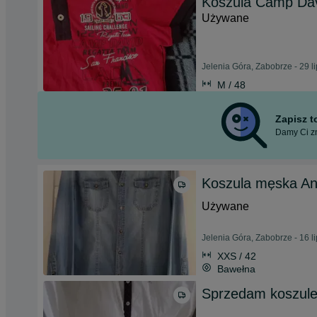
Koszula Camp Dav
Używane
Jelenia Góra, Zabobrze - 29 l
M / 48
Zapisz 
Damy Ci zn
Koszula męska Ang
Używane
Jelenia Góra, Zabobrze - 16 l
XXS / 42
Bawełna
Sprzedam koszule