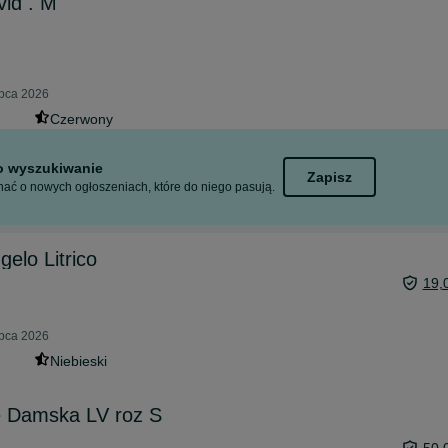
id . M
ipca 2026
Czerwony
to wyszukiwanie
Zapisz
ać o nowych ogłoszeniach, które do niego pasują.
elo Litrico
19,
ipca 2026
Niebieski
 Damska LV roz S