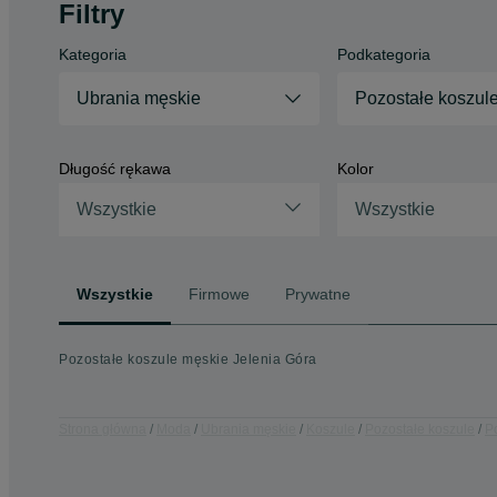
Filtry
Kategoria
Podkategoria
Ubrania męskie
Pozostałe koszul
Długość rękawa
Kolor
Wszystkie
Wszystkie
Wszystkie
Firmowe
Prywatne
Pozostałe koszule męskie Jelenia Góra
Strona główna
Moda
Ubrania męskie
Koszule
Pozostałe koszule
P