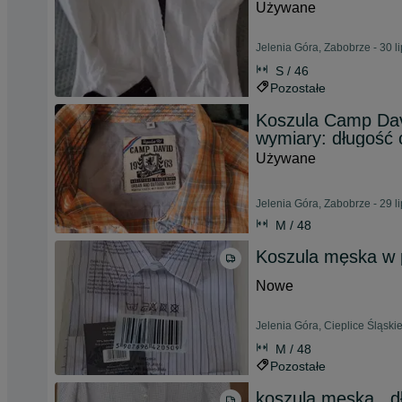
Używane
Jelenia Góra, Zabobrze - 30 l
S / 46
Pozostałe
Koszula Camp Dav
wymiary: długość 
Używane
Jelenia Góra, Zabobrze - 29 l
M / 48
Koszula męska w 
Nowe
Jelenia Góra, Cieplice Śląskie
M / 48
Pozostałe
koszula męska , d