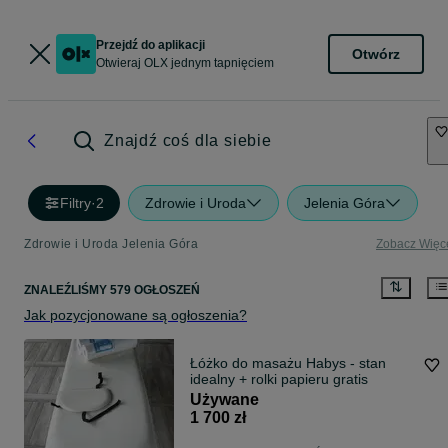
Przejdź do aplikacji
Otwórz
Otwieraj OLX jednym tapnięciem
Znajdź coś dla siebie
Filtry
·
2
Zdrowie i Uroda
Jelenia Góra
Zdrowie i Uroda Jelenia Góra
Zobacz Więc
ZNALEŹLIŚMY 579 OGŁOSZEŃ
Jak pozycjonowane są ogłoszenia?
Łóżko do masażu Habys - stan
idealny + rolki papieru gratis
Używane
1 700 zł