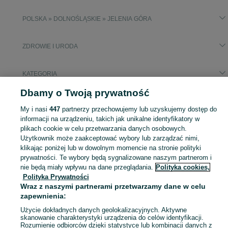
POLSKA » DOLNOŚLĄSKIE » JELENIA GÓRA
ZDROWIE I URODA
KATEGORIA
Dbamy o Twoją prywatność
Popularne wyszukiwania
My i nasi
447
partnerzy przechowujemy lub uzyskujemy dostęp do
truth calvin klein
wózek inwalidzki
informacji na urządzeniu, takich jak unikalne identyfikatory w
plikach cookie w celu przetwarzania danych osobowych.
Użytkownik może zaakceptować wybory lub zarządzać nimi,
Zobacz Więc
Sprzedaż produktów zdrowia i urody Jelenia Góra ▶️ Kosmetyki, perfumy, sprzęt medyczny ✅ Nowe i używane w najlepszych cenach ☝ Znajdź ogłoszenia na OLX.pl!
klikając poniżej lub w dowolnym momencie na stronie polityki
prywatności. Te wybory będą sygnalizowane naszym partnerom i
Mapa kategorii
nie będą miały wpływu na dane przeglądania.
Polityka cookies,
Polityka Prywatności
Mapa miejscowości
Wraz z naszymi partnerami przetwarzamy dane w celu
Mapa ministron
zapewnienia:
Popularne wyszukiwania
Użycie dokładnych danych geolokalizacyjnych. Aktywne
skanowanie charakterystyki urządzenia do celów identyfikacji.
Rozumienie odbiorców dzięki statystyce lub kombinacji danych z