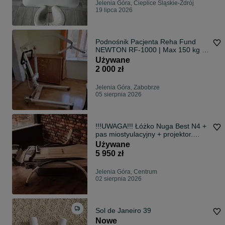
Jelenia Góra, Cieplice Śląskie-Zdrój
19 lipca 2026
Podnośnik Pacjenta Reha Fund
NEWTON RF-1000 | Max 150 kg |
Stan Idealny
Używane
2 000 zł
Jelenia Góra, Zabobrze
05 sierpnia 2026
!!!UWAGA!!! Łóżko Nuga Best N4 +
pas miostyulacyjny + projektor.
POWYSTAWOWE!!!!
Używane
5 950 zł
Jelenia Góra, Centrum
02 sierpnia 2026
Sol de Janeiro 39
Nowe