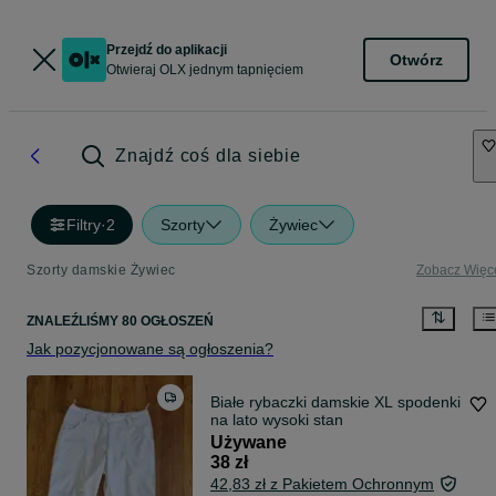
Przejdź do aplikacji
Otwórz
Otwieraj OLX jednym tapnięciem
Znajdź coś dla siebie
Filtry
·
2
Szorty
Żywiec
Szorty damskie Żywiec
Zobacz Więc
ZNALEŹLIŚMY 80 OGŁOSZEŃ
Jak pozycjonowane są ogłoszenia?
Białe rybaczki damskie XL spodenki
na lato wysoki stan
Używane
38 zł
42,83 zł z Pakietem Ochronnym