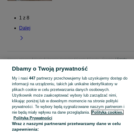
1
z
8
Dalej
Strona główna
Moda
Ubrania damskie
Szorty
Szorty - Śląskie
Szorty -
Żywiec
Dbamy o Twoją prywatność
My i nasi
447
partnerzy przechowujemy lub uzyskujemy dostęp do
KATEGORIA
informacji na urządzeniu, takich jak unikalne identyfikatory w
plikach cookie w celu przetwarzania danych osobowych.
Zobacz Więc
Użytkownik może zaakceptować wybory lub zarządzać nimi,
Szeroki wybór szortów damskich Żywiec ▶️ jeansowe, dresowe, koronkowe i letnie ✅ Nowe i używane w atrakcyjnych cenach ✌ Znajdź oferty na OLX.pl!
klikając poniżej lub w dowolnym momencie na stronie polityki
prywatności. Te wybory będą sygnalizowane naszym partnerom i
Mapa kategorii
nie będą miały wpływu na dane przeglądania.
Polityka cookies,
Polityka Prywatności
Mapa miejscowości
Wraz z naszymi partnerami przetwarzamy dane w celu
Mapa ministron
zapewnienia: