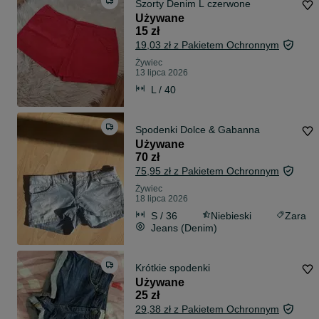
Szorty Denim L czerwone
Używane
15 zł
19,03 zł z Pakietem Ochronnym
Żywiec
13 lipca 2026
L / 40
Spodenki Dolce & Gabanna
Używane
70 zł
75,95 zł z Pakietem Ochronnym
Żywiec
18 lipca 2026
S / 36
Niebieski
Zara
Jeans (Denim)
Krótkie spodenki
Używane
25 zł
29,38 zł z Pakietem Ochronnym