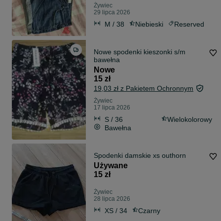
Żywiec
29 lipca 2026
M / 38
Niebieski
Reserved
Nowe spodenki kieszonki s/m
bawełna
Nowe
15 zł
19,03 zł z Pakietem Ochronnym
Żywiec
17 lipca 2026
S / 36
Wielokolorowy
Bawełna
Spodenki damskie xs outhorn
Używane
15 zł
Żywiec
28 lipca 2026
XS / 34
Czarny