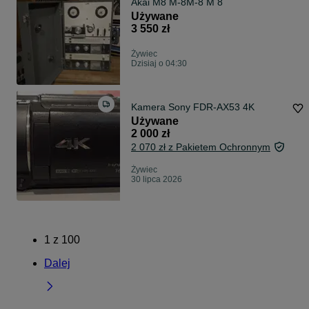
Akai M8 M-8M-8 M 8
Używane
3 550 zł
Żywiec
Dzisiaj o 04:30
Kamera Sony FDR-AX53 4K
Używane
2 000 zł
2 070 zł z Pakietem Ochronnym
Żywiec
30 lipca 2026
1
z
100
Dalej