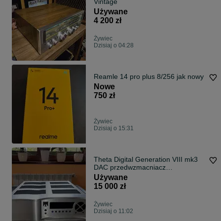
Vintage
Używane
4 200 zł
Żywiec
Dzisiaj o 04:28
Reamle 14 pro plus 8/256 jak nowy
Nowe
750 zł
Żywiec
Dzisiaj o 15:31
Theta Digital Generation VIII mk3
DAC przedwzmacniacz
zbalansowany USA
Używane
15 000 zł
Żywiec
Dzisiaj o 11:02