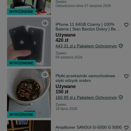
Żywiec
Odświeżono dnia 07 sierpnia 2026
WYRÓŻNIONE
iPhone 11 64GB Czarny | 100%
Bateria | Stan Bardzo Dobry | Bez
Blokad
Używane
420 zł
443,31 zł z Pakietem Ochronnym
Żywiec
04 sierpnia 2026
WYRÓŻNIONE
Płytki przekaźniki samochodowe
styki odzysk srebro
Używane
150 zł
160,89 zł z Pakietem Ochronnym
Żywiec
18 lipca 2026
WYRÓŻNIONE
Amplituner SANSUI G-5000 G 5000