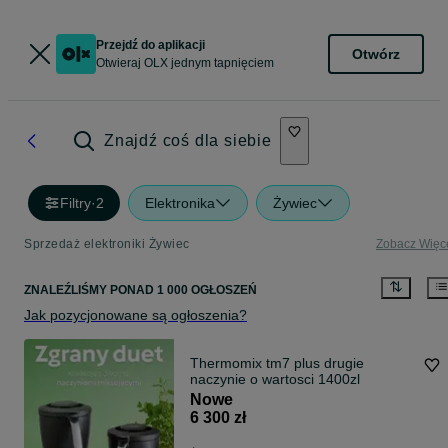
Przejdź do aplikacji
Otwórz
Otwieraj OLX jednym tapnięciem
Znajdź coś dla siebie
Filtry
·
2
Elektronika
Żywiec
Sprzedaż elektroniki Żywiec
Zobacz Więc
ZNALEŹLIŚMY
PONAD
1 000 OGŁOSZEŃ
Jak pozycjonowane są ogłoszenia?
Thermomix tm7 plus drugie
naczynie o wartosci 1400zl
Nowe
6 300 zł