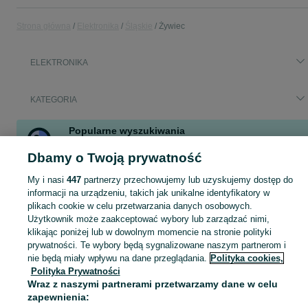
Strona główna
Elektronika
Śląskie
Żywiec
ELEKTRONIKA
KATEGORIA
Popularne wyszukiwania
iphone 17
iphone 16 pro max
garmin
Dbamy o Twoją prywatność
pralka bosch górne ładowanie
My i nasi
447
partnerzy przechowujemy lub uzyskujemy dostęp do
informacji na urządzeniu, takich jak unikalne identyfikatory w
Zobacz Więc
Sprzedaż elektroniki Żywiec ▶️ szeroki wybór modeli i marek ✅ Nowe i używane oferty w atrakcyjnych cenach ☝ Sprawdź ogłoszenia online na OLX.pl!
plikach cookie w celu przetwarzania danych osobowych.
Użytkownik może zaakceptować wybory lub zarządzać nimi,
klikając poniżej lub w dowolnym momencie na stronie polityki
Mapa kategorii
prywatności. Te wybory będą sygnalizowane naszym partnerom i
nie będą miały wpływu na dane przeglądania.
Polityka cookies,
Mapa miejscowości
Polityka Prywatności
Mapa ministron
Wraz z naszymi partnerami przetwarzamy dane w celu
Popularne wyszukiwania
zapewnienia: