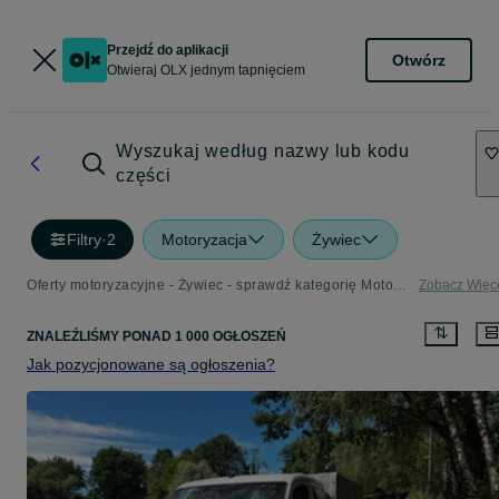
Przejdź do aplikacji
Otwórz
Otwieraj OLX jednym tapnięciem
Wyszukaj według nazwy lub kodu
części
Filtry
·
2
Motoryzacja
Żywiec
Oferty motoryzacyjne - Żywiec - sprawdź kategorię Motoryzacja
Zobacz Więc
ZNALEŹLIŚMY
PONAD
1 000 OGŁOSZEŃ
Jak pozycjonowane są ogłoszenia?