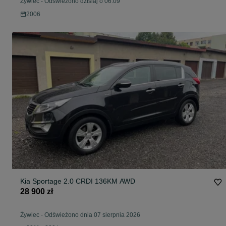
Żywiec
-
Odświeżono dzisiaj o 06:09
2006
Kia Sportage 2.0 CRDI 136KM AWD
28 900 zł
Żywiec
-
Odświeżono dnia 07 sierpnia 2026