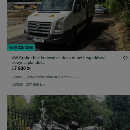
WYRÓŻNIONE
VW Crafter hak kratownica doka dubel brygadówka
skrzynia plandeka
17 900 zł
Żywiec
-
Odświeżono dnia 06 sierpnia 2026
2006 - 337 669 km