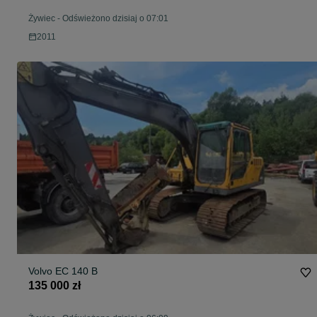
Żywiec
-
Odświeżono dzisiaj o 07:01
2011
Volvo EC 140 B
135 000 zł