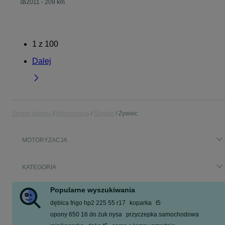
2011 - 209 km
1
z
100
Dalej
Strona główna
Motoryzacja
Śląskie
Żywiec
MOTORYZACJA
KATEGORIA
Popularne wyszukiwania
dębica frigo hp2 225 55 r17
koparka
t5
opony 650 16 do żuk nysa
przyczepka samochodowa