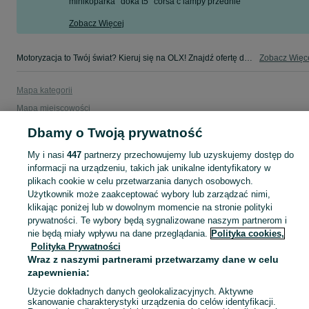
minikoparka
doka t5
corsa c lampy przednie
Zobacz Więcej
Motoryzacja to Twój świat? Kieruj się na OLX! Znajdź ofertę dla siebie w kategorii Motoryzacja na OLX - Żywiec i okolice!
Zobacz Więc
Mapa kategorii
Mapa miejscowości
Mapa ministron
Dbamy o Twoją prywatność
Popularne wyszukiwania
My i nasi
447
partnerzy przechowujemy lub uzyskujemy dostęp do
informacji na urządzeniu, takich jak unikalne identyfikatory w
plikach cookie w celu przetwarzania danych osobowych.
Użytkownik może zaakceptować wybory lub zarządzać nimi,
klikając poniżej lub w dowolnym momencie na stronie polityki
prywatności. Te wybory będą sygnalizowane naszym partnerom i
nie będą miały wpływu na dane przeglądania.
Polityka cookies,
Polityka Prywatności
Wraz z naszymi partnerami przetwarzamy dane w celu
zapewnienia:
Użycie dokładnych danych geolokalizacyjnych. Aktywne
skanowanie charakterystyki urządzenia do celów identyfikacji.