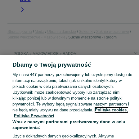
Strona główna
Moda
Ubrania damskie
Sukienki
Suknie wieczorowe
Suknie wieczorowe - Mazowieckie
Suknie wieczorowe - Radom
POLSKA » MAZOWIECKIE » RADOM
Dbamy o Twoją prywatność
KATEGORIA
My i nasi
447
partnerzy przechowujemy lub uzyskujemy dostęp do
informacji na urządzeniu, takich jak unikalne identyfikatory w
Zobacz Więc
Szeroki wybór sukni wieczorowych damskich Radom ▶️ Nowe i używane w dobrych cenach ✌ Przeglądaj i wybierz najlepszą ofertę na OLX.pl!
plikach cookie w celu przetwarzania danych osobowych.
Użytkownik może zaakceptować wybory lub zarządzać nimi,
klikając poniżej lub w dowolnym momencie na stronie polityki
Mapa kategorii
prywatności. Te wybory będą sygnalizowane naszym partnerom i
nie będą miały wpływu na dane przeglądania.
Polityka cookies,
Mapa miejscowości
Polityka Prywatności
Mapa ministron
Wraz z naszymi partnerami przetwarzamy dane w celu
Popularne wyszukiwania
zapewnienia:
Użycie dokładnych danych geolokalizacyjnych. Aktywne