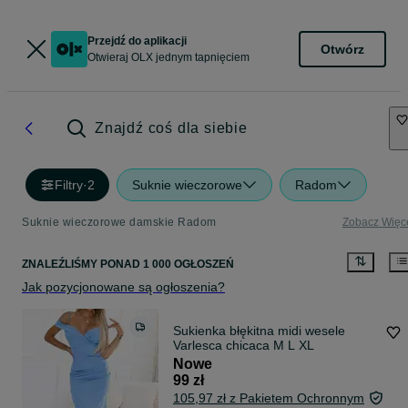
Przejdź do aplikacji
Otwórz
Otwieraj OLX jednym tapnięciem
Znajdź coś dla siebie
Filtry
·
2
Suknie wieczorowe
Radom
Suknie wieczorowe damskie Radom
Zobacz Więc
ZNALEŹLIŚMY
PONAD
1 000 OGŁOSZEŃ
Jak pozycjonowane są ogłoszenia?
Sukienka błękitna midi wesele
Varlesca chicaca M L XL
Nowe
99 zł
105,97 zł z Pakietem Ochronnym