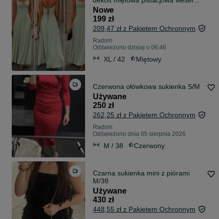
dekolt miętowa pistacjowa wesele
poprawiny świadkowa zjawiskowa
Nowe
piękna Varlesca chicaca XS S M L
199 zł
XL
209,47 zł z Pakietem Ochronnym
Radom
Odświeżono dzisiaj o 06:46
XL / 42
Miętowy
Czerwona ołówkowa sukienka S/M
Używane
250 zł
262,25 zł z Pakietem Ochronnym
Radom
Odświeżono dnia 05 sierpnia 2026
M / 38
Czerwony
Czarna sukienka mini z piórami
M/38
Używane
430 zł
448,55 zł z Pakietem Ochronnym