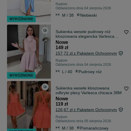
Radom
Odświeżono dnia 04 sierpnia 2026
M / 38
Niebieski
WYRÓŻNIONE
Sukienka wesele pudrowy róż
kloszowana elegancka Varlesca
chicaca M L XL
Nowe
149 zł
157,72 zł z Pakietem Ochronnym
Radom
Odświeżono dnia 04 sierpnia 2026
L / 40
Pudrowy róż
WYRÓŻNIONE
Sukienka wesele kloszowana
odkryte plecy Varlesca chicaca 38M
Nowe
119 zł
126,67 zł z Pakietem Ochronnym
Radom
Odświeżono dnia 05 sierpnia 2026
M / 38
Pomarańczowy