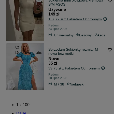
Sukienka mini ołówkowa kremowa
S/M ASOS
Używane
149 zł
157,72 zł z Pakietem Ochronnym
Radom
24 lipca 2026
Uniwersalny
Beżowy
Asos
Sprzedam Sukienkę rozmiar M
Dostawa gratis
nowa bez metki
Nowe
35 zł
39,73 zł z Pakietem Ochronnym
Radom
10 lipca 2026
M / 38
Niebieski
1
z
100
Dalej