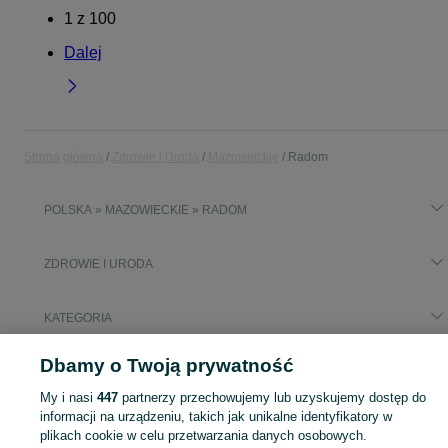
1
z
100
Dalej
Strona główna
Zdrowie i Uroda
Mazowieckie
Radom
POLSKA » MAZOWIECKIE » RADOM
ZDROWIE I URODA
KATEGORIA
Dbamy o Twoją prywatność
Popularne wyszukiwania
littmann stetoskop
My i nasi
447
partnerzy przechowujemy lub uzyskujemy dostęp do
informacji na urządzeniu, takich jak unikalne identyfikatory w
plikach cookie w celu przetwarzania danych osobowych.
Zobacz Więc