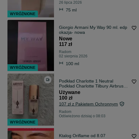
26 lipca 2026
75 ml
WYRÓŻNIONE
Giorgio Armani My Way 90 ml. edp
okazja- nowa
Nowe
117 zł
Radom
02 sierpnia 2026
100 ml
WYRÓŻNIONE
Podkład Charlotte 1 Neutral
Podkład Charlotte Tilbury Airbrush
Flawless Foundation w odcieniu 1
Używane
Neutral. Zużycie jedna pompka
100 zł
Cena: 100zl plus kw
107 zł z Pakietem Ochronnym
Radom
Odświeżono dzisiaj o 08:03
WYRÓŻNIONE
Ktalog Oriflame od 8.07