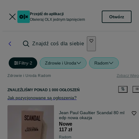
Przejdź do aplikacji
Otwórz
Otwieraj OLX jednym tapnięciem
Znajdź coś dla siebie
Filtry
·
2
Zdrowie i Uroda
Radom
Zdrowie i Uroda Radom
Zobacz Więc
ZNALEŹLIŚMY
PONAD
1 000 OGŁOSZEŃ
Jak pozycjonowane są ogłoszenia?
Jean Paul Gaultier Scandal 80 ml
edp nowa okazja
Nowe
117 zł
Radom