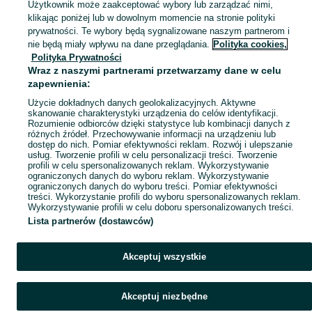
Sprzedaż produktów zdrowia i urody Radom ▶️ Kosmetyki, perfumy, sprzęt medyczny ✅ Nowe i używane w najlepszych cenach ☝ Znajdź ogłoszenia na OLX.pl!
Użytkownik może zaakceptować wybory lub zarządzać nimi,
klikając poniżej lub w dowolnym momencie na stronie polityki
prywatności. Te wybory będą sygnalizowane naszym partnerom i
Mapa kategorii
nie będą miały wpływu na dane przeglądania.
Polityka cookies,
Mapa miejscowości
Polityka Prywatności
Wraz z naszymi partnerami przetwarzamy dane w celu
Mapa ministron
zapewnienia:
Popularne wyszukiwania
Użycie dokładnych danych geolokalizacyjnych. Aktywne
skanowanie charakterystyki urządzenia do celów identyfikacji.
Rozumienie odbiorców dzięki statystyce lub kombinacji danych z
różnych źródeł. Przechowywanie informacji na urządzeniu lub
dostęp do nich. Pomiar efektywności reklam. Rozwój i ulepszanie
usług. Tworzenie profili w celu personalizacji treści. Tworzenie
profili w celu spersonalizowanych reklam. Wykorzystywanie
ograniczonych danych do wyboru reklam. Wykorzystywanie
ograniczonych danych do wyboru treści. Pomiar efektywności
treści. Wykorzystanie profili do wyboru spersonalizowanych reklam.
Wykorzystywanie profili w celu doboru spersonalizowanych treści.
Lista partnerów (dostawców)
Akceptuj wszystkie
Akceptuj niezbędne