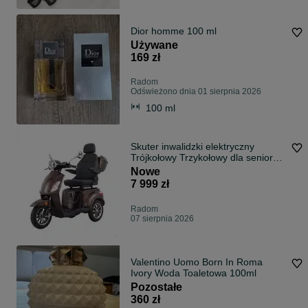
Dior homme 100 ml
Używane
169 zł
Radom
Odświeżono dnia 01 sierpnia 2026
100 ml
Skuter inwalidzki elektryczny
Trójkołowy Trzykołowy dla seniora
Medilife FLY - Mobimed.com.pl
Nowe
7 999 zł
Radom
07 sierpnia 2026
Valentino Uomo Born In Roma
Ivory Woda Toaletowa 100ml
Pozostałe
360 zł