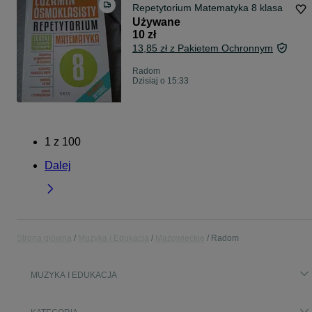
Repetytorium Matematyka 8 klasa
Używane
10 zł
13,85 zł z Pakietem Ochronnym
Radom
Dzisiaj o 15:33
1
z
100
Dalej
Strona główna
Muzyka i Edukacja
Mazowieckie
Radom
MUZYKA I EDUKACJA