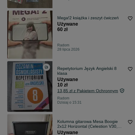
Mega!2 książka i zeszyt ćwiczeń
Używane
60 zł
Radom
28 lipca 2026
Repetytorium Język Angielski 8
klasa
Używane
10 zł
13,85 zł z Pakietem Ochronnym
Radom
Dzisiaj o 15:31
Kolumna gitarowa Mesa Boogie
2x12 Horizontal (Celestion V30,
120W)
Używane