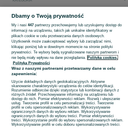
KATEGORIA
Popularne wyszukiwania
Dbamy o Twoją prywatność
nowe oblicza geografii 2
poznać przeszłość 2 smartbook
My i nasi
447
partnerzy przechowujemy lub uzyskujemy dostęp do
informacji na urządzeniu, takich jak unikalne identyfikatory w
plikach cookie w celu przetwarzania danych osobowych.
Zobacz Więc
Sprzedaż towarów dla relaksu, twórczości i nauki Radom ▶️ Nowe i używane instrumenty, książki, filmy i inne ✌ Kupuj i sprzedawaj na OLX.pl!
Użytkownik może zaakceptować wybory lub zarządzać nimi,
klikając poniżej lub w dowolnym momencie na stronie polityki
prywatności. Te wybory będą sygnalizowane naszym partnerom i
Mapa kategorii
nie będą miały wpływu na dane przeglądania.
Polityka cookies,
Mapa miejscowości
Polityka Prywatności
Mapa ministron
Wraz z naszymi partnerami przetwarzamy dane w celu
zapewnienia:
Popularne wyszukiwania
Użycie dokładnych danych geolokalizacyjnych. Aktywne
skanowanie charakterystyki urządzenia do celów identyfikacji.
Rozumienie odbiorców dzięki statystyce lub kombinacji danych z
różnych źródeł. Przechowywanie informacji na urządzeniu lub
dostęp do nich. Pomiar efektywności reklam. Rozwój i ulepszanie
usług. Tworzenie profili w celu personalizacji treści. Tworzenie
profili w celu spersonalizowanych reklam. Wykorzystywanie
ograniczonych danych do wyboru reklam. Wykorzystywanie
ograniczonych danych do wyboru treści. Pomiar efektywności
treści. Wykorzystanie profili do wyboru spersonalizowanych reklam.
Wykorzystywanie profili w celu doboru spersonalizowanych treści.