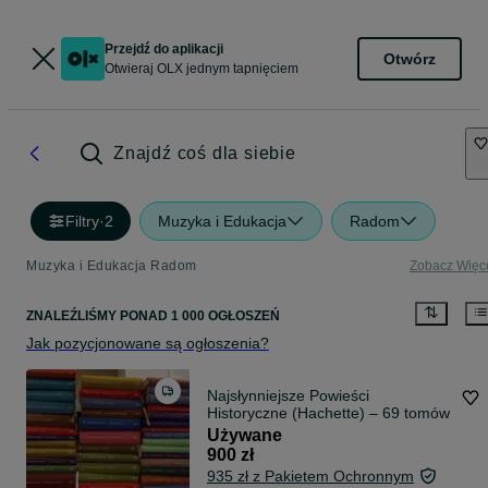
Przejdź do aplikacji
Otwórz
Otwieraj OLX jednym tapnięciem
Znajdź coś dla siebie
Filtry
·
2
Muzyka i Edukacja
Radom
Muzyka i Edukacja Radom
Zobacz Więc
ZNALEŹLIŚMY
PONAD
1 000 OGŁOSZEŃ
Jak pozycjonowane są ogłoszenia?
Najsłynniejsze Powieści
Historyczne (Hachette) – 69 tomów
Używane
900 zł
935 zł z Pakietem Ochronnym