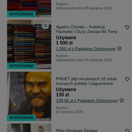
Radom
Odświeżono dnia 05 sierpnia 2026
WYRÓŻNIONE
Agatha Christie – Kolekcja
Hachette | Duży Zestaw 84 Tomy |
Super Stan
Używane
1 500 zł
1 550 zł z Pakietem Ochronnym
Radom
Odświeżono dnia 05 sierpnia 2026
WYRÓŻNIONE
PAKIET płyt winylowych 10 sztuk
Dostawa gratis
losowych polskie i zagraniczne
Używane
130 zł
138,05 zł z Pakietem Ochronnym
Radom
02 sierpnia 2026
WYRÓŻNIONE
Płyty Vinylowe Zestaw