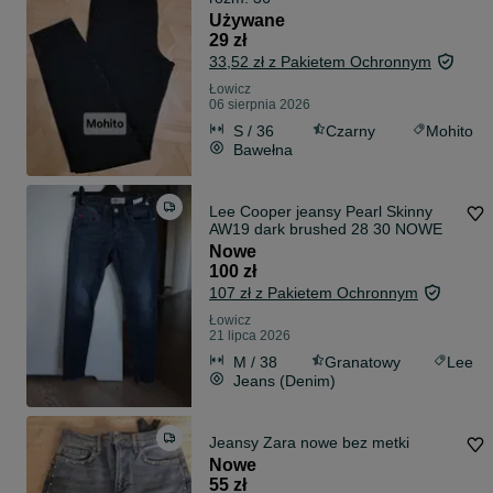
Używane
29 zł
33,52 zł z Pakietem Ochronnym
Łowicz
06 sierpnia 2026
S / 36
Czarny
Mohito
Bawełna
Lee Cooper jeansy Pearl Skinny
AW19 dark brushed 28 30 NOWE
Nowe
100 zł
107 zł z Pakietem Ochronnym
Łowicz
21 lipca 2026
M / 38
Granatowy
Lee
Jeans (Denim)
Jeansy Zara nowe bez metki
Nowe
55 zł