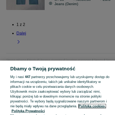
Jeans (Denim)
1
z
2
Dalej
Strona główna
Moda
Ubrania damskie
Spodnie jeansowe
Skinny
Skinny
Łódzkie
Skinny - Łowicz
Dbamy o Twoją prywatność
My i nasi
447
partnerzy przechowujemy lub uzyskujemy dostęp do
KATEGORIA
informacji na urządzeniu, takich jak unikalne identyfikatory w
plikach cookie w celu przetwarzania danych osobowych.
Zobacz Więc
Szeroki wybór jeansów skinny damskich Łowicz ▶️ push-up i high waist ✅ Nowe i używane w dobrych cenach ✌ Znajdź oferty na OLX.pl!
Użytkownik może zaakceptować wybory lub zarządzać nimi,
klikając poniżej lub w dowolnym momencie na stronie polityki
prywatności. Te wybory będą sygnalizowane naszym partnerom i
Mapa kategorii
nie będą miały wpływu na dane przeglądania.
Polityka cookies,
Polityka Prywatności
Mapa miejscowości