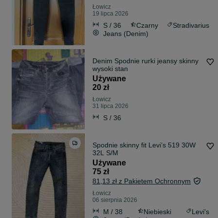
Łowicz
19 lipca 2026
S / 36
Czarny
Stradivarius
Jeans (Denim)
Denim Spodnie rurki jeansy skinny
wysoki stan
Używane
20 zł
Łowicz
31 lipca 2026
S / 36
Spodnie skinny fit Levi’s 519 30W
32L S/M
Używane
75 zł
81,13 zł z Pakietem Ochronnym
Łowicz
06 sierpnia 2026
M / 38
Niebieski
Levi's