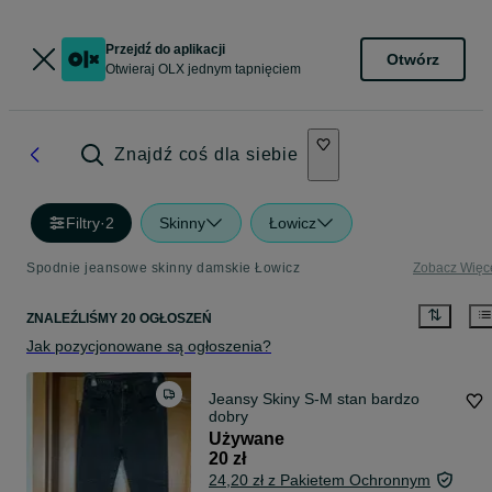
Przejdź do aplikacji
Otwórz
Otwieraj OLX jednym tapnięciem
Znajdź coś dla siebie
Filtry
·
2
Skinny
Łowicz
Spodnie jeansowe skinny damskie Łowicz
Zobacz Więc
ZNALEŹLIŚMY 20 OGŁOSZEŃ
Jak pozycjonowane są ogłoszenia?
Jeansy Skiny S-M stan bardzo
dobry
Używane
20 zł
24,20 zł z Pakietem Ochronnym