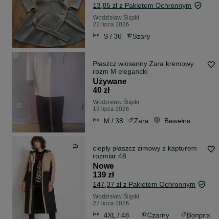
13,85 zł z Pakietem Ochronnym
Wodzisław Śląski
22 lipca 2026
S / 36
Szary
Płaszcz wiosenny Zara kremowy
rozm M elegancki
Używane
40 zł
Wodzisław Śląski
13 lipca 2026
M / 38
Zara
Bawełna
ciepły płaszcz zimowy z kapturem
rozmiar 48
Nowe
139 zł
147,37 zł z Pakietem Ochronnym
Wodzisław Śląski
27 lipca 2026
4XL / 48
Czarny
Bonprix