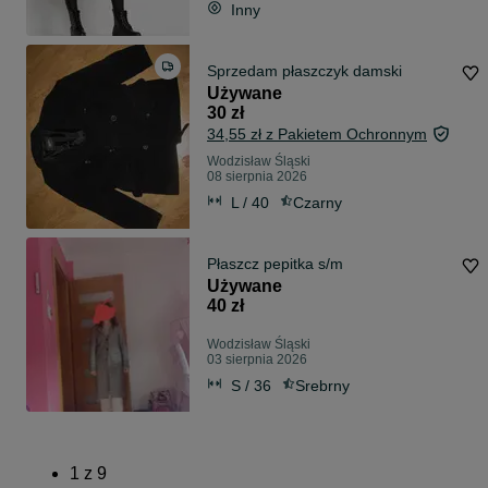
Inny
Sprzedam płaszczyk damski
Używane
30 zł
34,55 zł z Pakietem Ochronnym
Wodzisław Śląski
08 sierpnia 2026
L / 40
Czarny
Płaszcz pepitka s/m
Używane
40 zł
Wodzisław Śląski
03 sierpnia 2026
S / 36
Srebrny
1
z
9