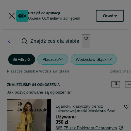
Przejdź do aplikacji
Otwórz
Otwieraj OLX jednym tapnięciem
Znajdź coś dla siebie
Filtry
·
2
Płaszcze
Wodzisław Śląski
Płaszcze damskie Wodzisław Śląski
Zobacz Więc
ZNALEŹLIŚMY 84 OGŁOSZENIA
Jak pozycjonowane są ogłoszenia?
Egancki, klasyczny trencz
Dostawa gratis
luksusowej marki MaxMara Studio
w pięknym, stonowanym żółtym
Używane
odcieniu. roz S
350 zł
365,75 zł z Pakietem Ochronnym