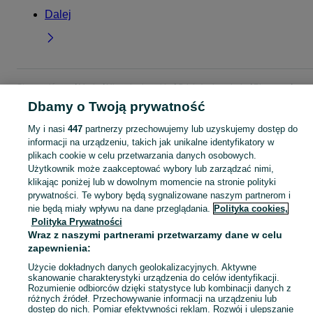
Dalej
Strona główna
Moda
Ubrania damskie
Odzież wierzchnia
Płaszcze
Płaszcze - Śląskie
Płaszcze - Wodzisław Śląski
Dbamy o Twoją prywatność
My i nasi
447
partnerzy przechowujemy lub uzyskujemy dostęp do
KATEGORIA
informacji na urządzeniu, takich jak unikalne identyfikatory w
plikach cookie w celu przetwarzania danych osobowych.
Użytkownik może zaakceptować wybory lub zarządzać nimi,
Zobacz Więc
Szeroki wybór płaszczy damskich Wodzisław Śląski ▶️ wełniane, kaszmirowe, klasyczne i oversize ✅ Nowe i używane w dobrych cenach ✌ Sprawdź oferty na OLX.pl!
klikając poniżej lub w dowolnym momencie na stronie polityki
prywatności. Te wybory będą sygnalizowane naszym partnerom i
nie będą miały wpływu na dane przeglądania.
Polityka cookies,
Mapa kategorii
Polityka Prywatności
Mapa miejscowości
Wraz z naszymi partnerami przetwarzamy dane w celu
Mapa ministron
zapewnienia:
Popularne wyszukiwania
Użycie dokładnych danych geolokalizacyjnych. Aktywne
skanowanie charakterystyki urządzenia do celów identyfikacji.
Rozumienie odbiorców dzięki statystyce lub kombinacji danych z
różnych źródeł. Przechowywanie informacji na urządzeniu lub
dostęp do nich. Pomiar efektywności reklam. Rozwój i ulepszanie