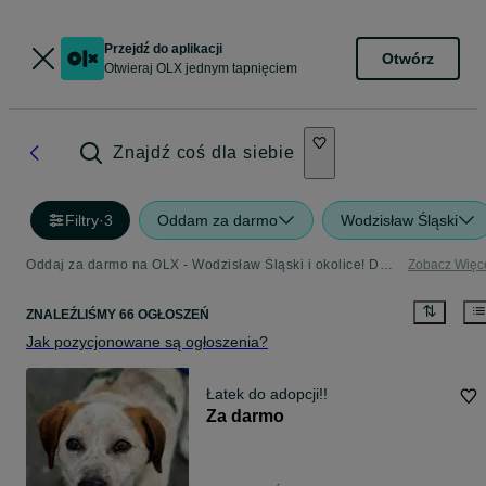
Przejdź do aplikacji
Otwórz
Otwieraj OLX jednym tapnięciem
Znajdź coś dla siebie
Filtry
·
3
Oddam za darmo
Wodzisław Śląski
Oddaj za darmo na OLX - Wodzisław Śląski i okolice! Dodaj ofertę w kategorii Oddam za Darmo
Zobacz Więc
ZNALEŹLIŚMY 66 OGŁOSZEŃ
Jak pozycjonowane są ogłoszenia?
Łatek do adopcji!!
Za darmo