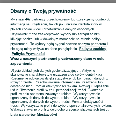
KATEGORIA
Dbamy o Twoją prywatność
Popularne wyszukiwania
My i nasi
447
partnerzy przechowujemy lub uzyskujemy dostęp do
kuchnia z agd
drewno
bruk
żwir
informacji na urządzeniu, takich jak unikalne identyfikatory w
plikach cookie w celu przetwarzania danych osobowych.
Użytkownik może zaakceptować wybory lub zarządzać nimi,
Masz coś, czego już nie potrzebujesz? Wejdź na OLX, dodaj ofertę w kategorii Oddam za darmo i oddaj swój przedmiot za darmo! - Wodzisław Śląski i okolice!
Zobacz Więc
klikając poniżej lub w dowolnym momencie na stronie polityki
prywatności. Te wybory będą sygnalizowane naszym partnerom i
nie będą miały wpływu na dane przeglądania.
Polityka cookies,
Mapa kategorii
Polityka Prywatności
Mapa miejscowości
Wraz z naszymi partnerami przetwarzamy dane w celu
zapewnienia:
Mapa ministron
Użycie dokładnych danych geolokalizacyjnych. Aktywne
Popularne wyszukiwania
skanowanie charakterystyki urządzenia do celów identyfikacji.
Rozumienie odbiorców dzięki statystyce lub kombinacji danych z
różnych źródeł. Przechowywanie informacji na urządzeniu lub
dostęp do nich. Pomiar efektywności reklam. Rozwój i ulepszanie
usług. Tworzenie profili w celu personalizacji treści. Tworzenie
profili w celu spersonalizowanych reklam. Wykorzystywanie
ograniczonych danych do wyboru reklam. Wykorzystywanie
ograniczonych danych do wyboru treści. Pomiar efektywności
treści. Wykorzystanie profili do wyboru spersonalizowanych reklam.
Wykorzystywanie profili w celu doboru spersonalizowanych treści.
Lista partnerów (dostawców)