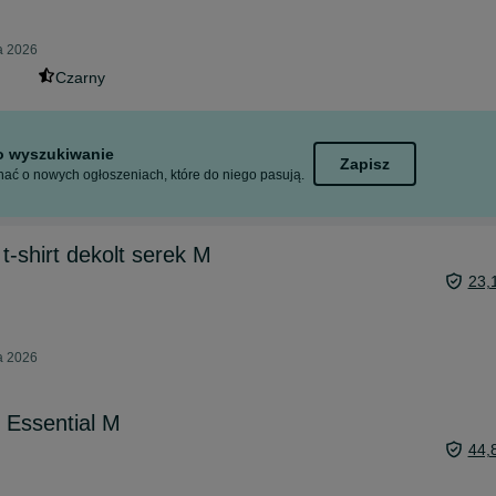
ia 2026
Czarny
to wyszukiwanie
Zapisz
ać o nowych ogłoszeniach, które do niego pasują.
a t-shirt dekolt serek M
23,
ia 2026
 Essential M
44,