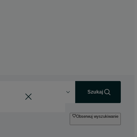
Odległość
+0 km
Szukaj
Obserwuj wyszukiwanie