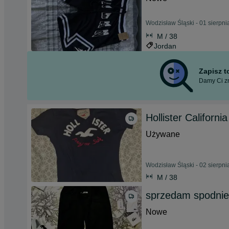
Wodzisław Śląski - 01 sierpn
M / 38
Jordan
Zapisz 
Damy Ci zn
Hollister Californi
Używane
Wodzisław Śląski - 02 sierpn
M / 38
sprzedam spodnie
Nowe