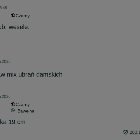
05:49
Czarny
b, wesele.
ia 2026
aw mix ubrań damskich
ia 2026
Czarny
Bawełna
tka 19 cm
200,