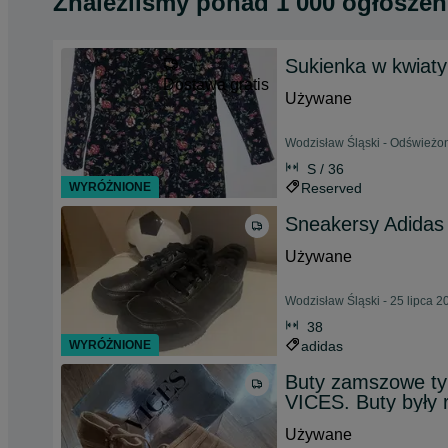
Znaleźliśmy
ponad
1 000 ogłoszeń
Sukienka w kwiaty
Dostawa gratis
Używane
Wodzisław Śląski - Odświeżon
S / 36
WYRÓŻNIONE
Reserved
Sneakersy Adidas 
Używane
Wodzisław Śląski - 25 lipca 2
38
WYRÓŻNIONE
adidas
Buty zamszowe ty
VICES. Buty były 
Używane