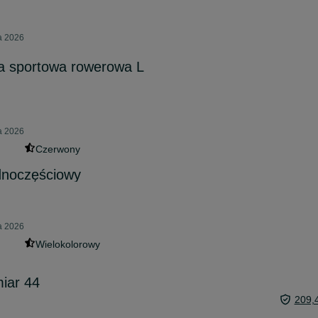
ia 2026
a sportowa rowerowa L
ia 2026
Czerwony
ednoczęściowy
ia 2026
Wielokolorowy
miar 44
209,