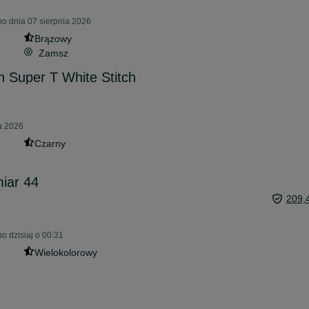
o dnia 07 sierpnia 2026
Brązowy
Zamsz
n Super T White Stitch
ia 2026
Czarny
miar 44
209,
o dzisiaj o 00:31
Wielokolorowy