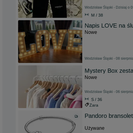
Wodzisław Śląski - Dzisiaj o 
M / 38
Napis LOVE na ślu
Nowe
Wodzisław Śląski - 08 sierpn
Mystery Box zest
Nowe
Wodzisław Śląski - 06 sierpn
S / 36
Zara
Pandoro bransole
Używane