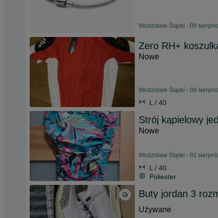
Wodzisław Śląski - 08 sierpn
Zero RH+ koszulk
Nowe
Wodzisław Śląski - 08 sierpn
L / 40
Strój kąpielowy j
Nowe
Wodzisław Śląski - 02 sierpn
L / 40
Poliester
Buty jordan 3 roz
Używane