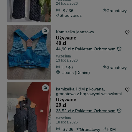
24 lipca 2026
S / 36
Granatowy
Stradivarius
Kamizelka jeansowa
Używane
40 zł
44,90 zł z Pakietem Ochronnym
Września
13 lipca 2026
L / 40
Granatowy
Jeans (Denim)
kamizelka H&M pikowana,
granatowa z brązowymi wstawkami
Używane
29 zł
33,52 zł z Pakietem Ochronnym
Września
18 lipca 2026
S / 36
Granatowy
H&M