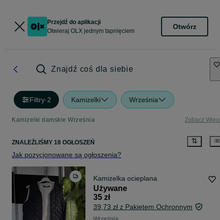
Przejdź do aplikacji
Otwórz
Otwieraj OLX jednym tapnięciem
Znajdź coś dla siebie
Filtry
·
2
Kamizelki
Września
Kamizelki damskie Września
Zobacz Więc
ZNALEŹLIŚMY 18 OGŁOSZEŃ
Jak pozycjonowane są ogłoszenia?
Kamizelka ocieplana
Używane
35 zł
39,73 zł z Pakietem Ochronnym
Września