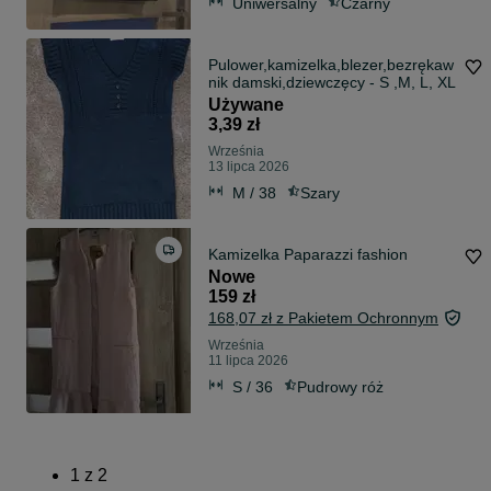
Uniwersalny
Czarny
Pulower,kamizelka,blezer,bezrękaw
nik damski,dziewczęcy - S ,M, L, XL
Używane
3,39 zł
Września
13 lipca 2026
M / 38
Szary
Kamizelka Paparazzi fashion
Nowe
159 zł
168,07 zł z Pakietem Ochronnym
Września
11 lipca 2026
S / 36
Pudrowy róż
1
z
2