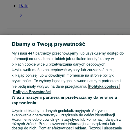
Dalej
Strona główna
Moda
Ubrania damskie
Odzież wierzchnia
Kamizelki
Kamizelki - Wielkopolskie
Kamizelki - Września
Dbamy o Twoją prywatność
My i nasi
447
partnerzy przechowujemy lub uzyskujemy dostęp do
KATEGORIA
informacji na urządzeniu, takich jak unikalne identyfikatory w
plikach cookie w celu przetwarzania danych osobowych.
Użytkownik może zaakceptować wybory lub zarządzać nimi,
Zobacz Więc
Szeroki wybór kamizelek damskich Września ▶️ puchowe, jeansowe, skórzane i eleganckie ✅ Nowe i używane w dobrych cenach ✌ Sprawdź oferty na OLX.pl!
klikając poniżej lub w dowolnym momencie na stronie polityki
prywatności. Te wybory będą sygnalizowane naszym partnerom i
nie będą miały wpływu na dane przeglądania.
Polityka cookies,
Mapa kategorii
Polityka Prywatności
Mapa miejscowości
Wraz z naszymi partnerami przetwarzamy dane w celu
Mapa ministron
zapewnienia:
Popularne wyszukiwania
Użycie dokładnych danych geolokalizacyjnych. Aktywne
skanowanie charakterystyki urządzenia do celów identyfikacji.
Rozumienie odbiorców dzięki statystyce lub kombinacji danych z
różnych źródeł. Przechowywanie informacji na urządzeniu lub
dostęp do nich. Pomiar efektywności reklam. Rozwój i ulepszanie