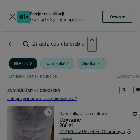
Przejdź do aplikacji
Otwórz
Otwieraj OLX jednym tapnięciem
Znajdź coś dla siebie
Filtry
·
2
Kamizelki
Siedlce
Kamizelki damskie Siedlce
Zobacz Więc
ZNALEŹLIŚMY 66 OGŁOSZEŃ
Jak pozycjonowane są ogłoszenia?
Kamizelka z lisa stalowa
Używane
260 zł
272,60 zł z Pakietem Ochronnym
Siedlce