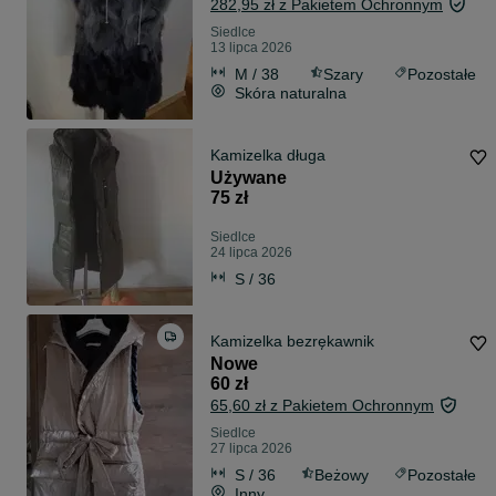
282,95 zł z Pakietem Ochronnym
Siedlce
13 lipca 2026
M / 38
Szary
Pozostałe
Skóra naturalna
Kamizelka długa
Używane
75 zł
Siedlce
24 lipca 2026
S / 36
Kamizelka bezrękawnik
Nowe
60 zł
65,60 zł z Pakietem Ochronnym
Siedlce
27 lipca 2026
S / 36
Beżowy
Pozostałe
Inny