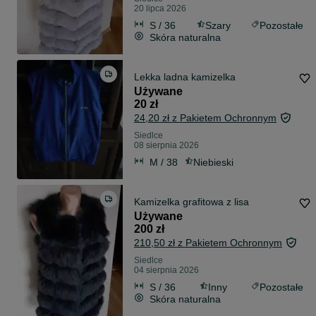
20 lipca 2026
S / 36
Szary
Pozostałe
Skóra naturalna
Lekka ladna kamizelka
Używane
20 zł
24,20 zł z Pakietem Ochronnym
Siedlce
08 sierpnia 2026
M / 38
Niebieski
Kamizelka grafitowa z lisa
Używane
200 zł
210,50 zł z Pakietem Ochronnym
Siedlce
04 sierpnia 2026
S / 36
Inny
Pozostałe
Skóra naturalna