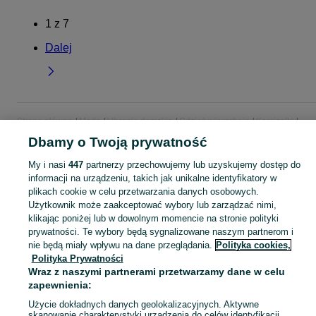
1
z
7
Dalej
Strona główna
Moda
Ubrania damskie
Odzież wierzchnia
Kamizelki
Kamizelki - Mazowieckie
Kamizelki - Siedlce
Dbamy o Twoją prywatność
My i nasi
447
partnerzy przechowujemy lub uzyskujemy dostęp do
KATEGORIA
informacji na urządzeniu, takich jak unikalne identyfikatory w
plikach cookie w celu przetwarzania danych osobowych.
Użytkownik może zaakceptować wybory lub zarządzać nimi,
Zobacz Więc
Szeroki wybór kamizelek damskich Siedlce ▶️ puchowe, jeansowe, skórzane i eleganckie ✅ Nowe i używane w dobrych cenach ✌ Sprawdź oferty na OLX.pl!
klikając poniżej lub w dowolnym momencie na stronie polityki
prywatności. Te wybory będą sygnalizowane naszym partnerom i
Mapa kategorii
nie będą miały wpływu na dane przeglądania.
Polityka cookies,
Polityka Prywatności
Mapa miejscowości
Wraz z naszymi partnerami przetwarzamy dane w celu
Mapa ministron
zapewnienia:
Popularne wyszukiwania
Użycie dokładnych danych geolokalizacyjnych. Aktywne
skanowanie charakterystyki urządzenia do celów identyfikacji.