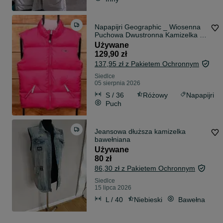
Napapijri Geographic _ Wiosenna
Puchowa Dwustronna Kamizelka _
Bezrękawnik _ Down Vest _ S
Używane
129,90 zł
137,95 zł z Pakietem Ochronnym
Siedlce
05 sierpnia 2026
S / 36
Różowy
Napapijri
Puch
Jeansowa dłuższa kamizelka
bawełniana
Używane
80 zł
86,30 zł z Pakietem Ochronnym
Siedlce
15 lipca 2026
L / 40
Niebieski
Bawełna