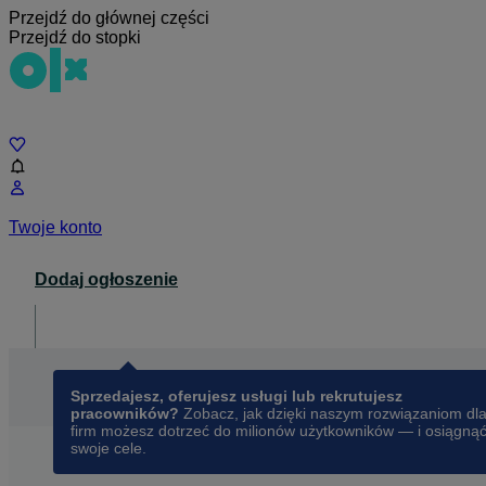
Przejdź do głównej części
Przejdź do stopki
Czat
Twoje konto
Dodaj ogłoszenie
Dla biznesu
opens in a new tab
Sprzedajesz, oferujesz usługi lub rekrutujesz
pracowników?
Zobacz, jak dzięki naszym rozwiązaniom dl
firm możesz dotrzeć do milionów użytkowników — i osiągną
swoje cele.