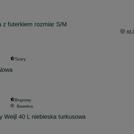
 z futerkiem rozmiar S/M
44,
Szary
 Nowa
Brązowy
Bawełna
y Weijl 40 L niebieska turkusowa