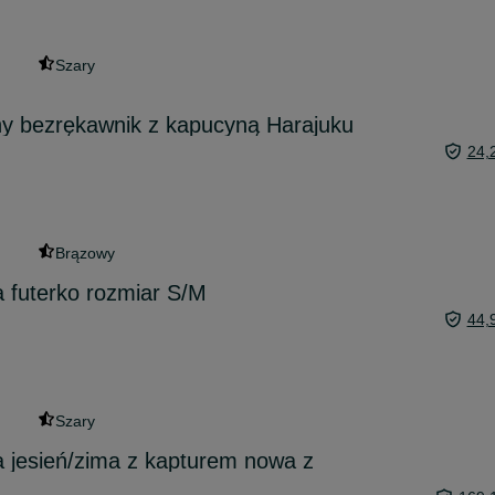
Szary
ny bezrękawnik z kapucyną Harajuku
24,
Brązowy
 futerko rozmiar S/M
44,
Szary
 jesień/zima z kapturem nowa z