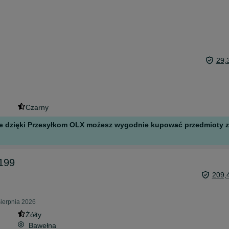
29,
Czarny
 ale dzięki Przesyłkom OLX możesz wygodnie kupować przedmioty z 
 199
209,
sierpnia 2026
Żółty
Bawełna