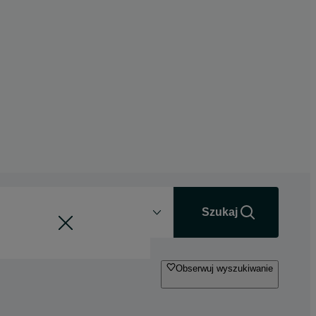
Odległość
+0 km
Szukaj
Obserwuj wyszukiwanie