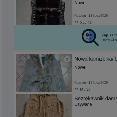
Nowe
Kościan - 18 lipca 2026
XL / 42
Zapisz 
Damy Ci zn
Nowa kamizelka/ 
Nowe
Kościan - 13 lipca 2026
M / 38
Bezrękawnik dams
Używane