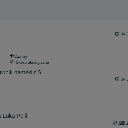
k
34,
Czarny
Skóra ekologiczna
awnik damski r.S
34,
 Luka Pelli
365,