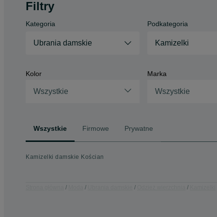
Filtry
Kategoria
Podkategoria
Ubrania damskie
Kamizelki
Kolor
Marka
Wszystkie
Wszystkie
Wszystkie
Firmowe
Prywatne
Kamizelki damskie Kościan
Strona główna
Moda
Ubrania damskie
Odzież wierzchnia
Kamizelki