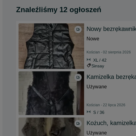
Znaleźliśmy 12 ogłoszeń
Nowy bezrękawni
Nowe
Kościan - 02 sierpnia 2026
XL / 42
Sinsay
Kamizelka bezręk
Używane
Kościan - 22 lipca 2026
S / 36
Kożuch, kamizelka
Używane